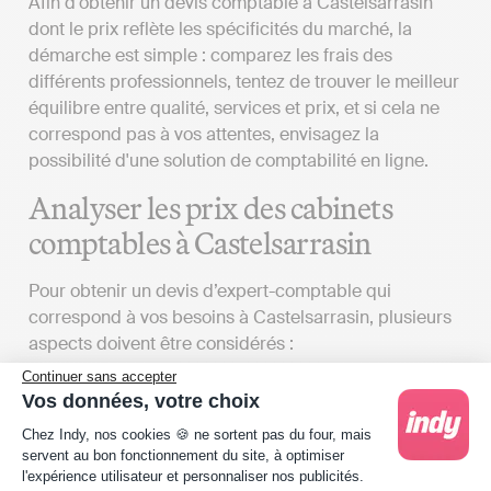
Afin d'obtenir un devis comptable à Castelsarrasin
dont le prix reflète les spécificités du marché, la
démarche est simple : comparez les frais des
différents professionnels, tentez de trouver le meilleur
équilibre entre qualité, services et prix, et si cela ne
correspond pas à vos attentes, envisagez la
possibilité d'une solution de comptabilité en ligne.
Analyser les prix des cabinets
comptables à Castelsarrasin
Pour obtenir un devis d’expert-comptable qui
correspond à vos besoins à Castelsarrasin, plusieurs
aspects doivent être considérés :
Continuer sans accepter
Vos attentes
: Le coût des services proposés
Vos données, votre choix
par un cabinet d'expert-comptable peut
Plateforme de Gestion du Consentement : Person
Chez Indy, nos cookies 🍪 ne sortent pas du four, mais
grandement varier en fonction du détail du
servent au bon fonctionnement du site, à optimiser
contrat que vous établirez avec eux. L'étendue
l'expérience utilisateur et personnaliser nos publicités.
des services qu'un cabinet d’expert-comptable