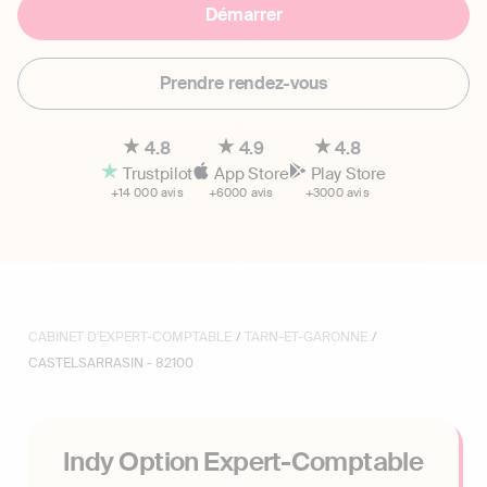
Démarrer
Prendre rendez-vous
4.8
4.9
4.8
Trustpilot
App Store
Play Store
+14 000 avis
+6000 avis
+3000 avis
CABINET D'EXPERT-COMPTABLE
/
TARN-ET-GARONNE
/
CASTELSARRASIN - 82100
Indy Option Expert-Comptable