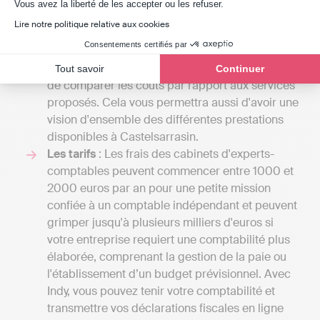
Axeptio consent
Vous avez la liberté de les accepter ou les refuser.
peut proposer est vaste, et le prix sera fonction
Lire notre politique relative aux cookies
du nombre de tâches qu'il assurera pour vous.
Consentements certifiés par
En échangeant avec plusieurs spécialistes, vous
aurez la possibilité de recevoir divers devis et
Tout savoir
Continuer
de comparer les coûts par rapport aux services
proposés. Cela vous permettra aussi d'avoir une
vision d'ensemble des différentes prestations
disponibles à Castelsarrasin.
Les tarifs
: Les frais des cabinets d'experts-
comptables peuvent commencer entre 1000 et
2000 euros par an pour une petite mission
confiée à un comptable indépendant et peuvent
grimper jusqu'à plusieurs milliers d'euros si
votre entreprise requiert une comptabilité plus
élaborée, comprenant la gestion de la paie ou
l'établissement d’un budget prévisionnel. Avec
Indy, vous pouvez tenir votre comptabilité et
transmettre vos déclarations fiscales en ligne