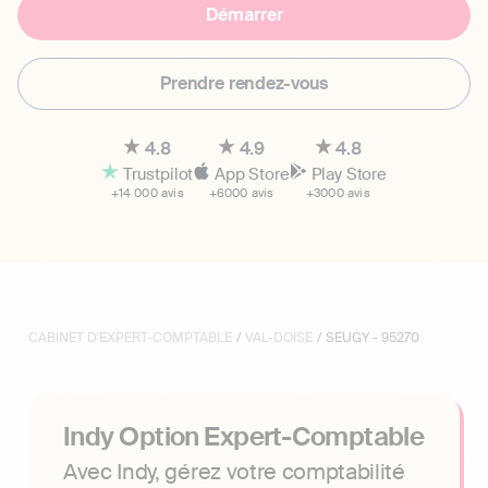
Démarrer
Prendre rendez-vous
4.8
4.9
4.8
Trustpilot
App Store
Play Store
+14 000 avis
+6000 avis
+3000 avis
CABINET D'EXPERT-COMPTABLE
/
VAL-DOISE
/ SEUGY - 95270
Indy Option Expert-Comptable
Avec Indy, gérez votre comptabilité