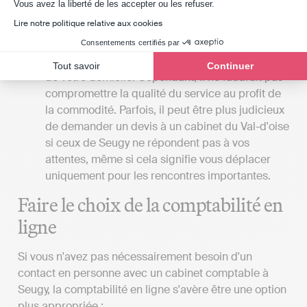
Axeptio consent
Vous avez la liberté de les accepter ou les refuser.
La localisation du cabinet
: Si vous préférez les
Lire notre politique relative aux cookies
rencontres en face-à-face avec votre expert-
comptable, il serait avantageux que le cabinet
Consentements certifiés par
soit situé à proximité de votre lieu de travail ou
Tout savoir
Continuer
de votre domicile. Cependant, il ne faudrait pas
compromettre la qualité du service au profit de
la commodité. Parfois, il peut être plus judicieux
de demander un devis à un cabinet du Val-d'oise
si ceux de Seugy ne répondent pas à vos
attentes, même si cela signifie vous déplacer
uniquement pour les rencontres importantes.
Faire le choix de la comptabilité en
ligne
Si vous n'avez pas nécessairement besoin d'un
contact en personne avec un cabinet comptable à
Seugy, la comptabilité en ligne s'avère être une option
plus appropriée :