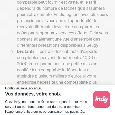
comptable peut fournir est vaste, et le tarif
dépendra du nombre de tâches qu'il assumera
pour votre compte. En dialoguant avec plusieurs
professionnels, vous aurez l'opportunité de
recevoir différents devis et de comparer les
coûts par rapport aux services offerts. Cela vous
donnera également une vue d'ensemble des
différentes prestations disponibles à Seugy.
Les tarifs
: Les frais des cabinets d'experts-
comptables peuvent débuter entre 1000 et
2000 euros par an pour une petite mission
confiée à un comptable indépendant et
atteindre plusieurs milliers d'euros si votre
entreprise nécessite une comptabilité plus
complexe, incluant la gestion de la paie ou
Continuer sans accepter
Vos données, votre choix
l'établissement d'un budget prévisionnel. Avec
Plateforme de Gestion du Consentement : Person
Indy, vous pouvez gérer votre comptabilité et
Chez Indy, nos cookies 🍪 ne sortent pas du four, mais
soumettre vos déclarations fiscales en ligne à
servent au bon fonctionnement du site, à optimiser
l'expérience utilisateur et personnaliser nos publicités.
partir de 20 € HT par mois.