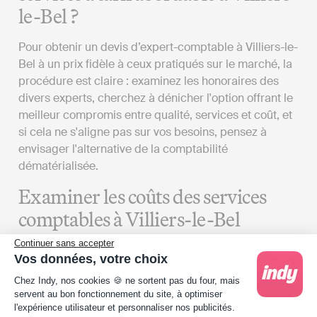
le-Bel ?
Pour obtenir un devis d’expert-comptable à Villiers-le-
Bel à un prix fidèle à ceux pratiqués sur le marché, la
procédure est claire : examinez les honoraires des
divers experts, cherchez à dénicher l'option offrant le
meilleur compromis entre qualité, services et coût, et
si cela ne s'aligne pas sur vos besoins, pensez à
envisager l'alternative de la comptabilité
dématérialisée.
Examiner les coûts des services
comptables à Villiers-le-Bel
Continuer sans accepter
Pour obtenir un devis d’expert-comptable qui
Vos données, votre choix
correspond à vos besoins à Villiers-le-Bel, plusieurs
Plateforme de Gestion du Consentement : Person
Chez Indy, nos cookies 🍪 ne sortent pas du four, mais
aspects doivent être considérés :
servent au bon fonctionnement du site, à optimiser
l'expérience utilisateur et personnaliser nos publicités.
Vos attentes
: Le coût des services proposés