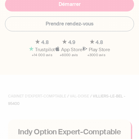
Démarrer
Prendre rendez-vous
4.8
4.9
4.8
Trustpilot
App Store
Play Store
+14 000 avis
+6000 avis
+3000 avis
CABINET D'EXPERT-COMPTABLE
/
VAL-DOISE
/ VILLIERS-LE-BEL -
95400
Indy Option Expert-Comptable