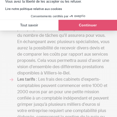
Axeptio consent
Vous avez la liberté de les accepter ou les refuser.
par un cabinet d'expert-comptable peut
Lire notre politique relative aux cookies
grandement varier en fonction du détail du
contrat que vous établirez avec eux. L'étendue
Consentements certifiés par
des services qu'un cabinet d’expert-comptable
Tout savoir
Continuer
peut proposer est vaste, et le prix sera fonction
du nombre de tâches qu'il assurera pour vous.
En échangeant avec plusieurs spécialistes, vous
aurez la possibilité de recevoir divers devis et
de comparer les coûts par rapport aux services
proposés. Cela vous permettra aussi d'avoir une
vision d'ensemble des différentes prestations
disponibles à Villiers-le-Bel.
Les tarifs
: Les frais des cabinets d'experts-
comptables peuvent commencer entre 1000 et
2000 euros par an pour une petite mission
confiée à un comptable indépendant et peuvent
grimper jusqu'à plusieurs milliers d'euros si
votre entreprise requiert une comptabilité plus
élaborée, comprenant la gestion de la paie ou