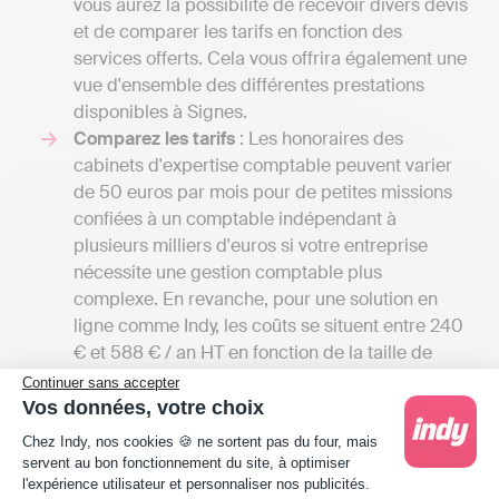
vous aurez la possibilité de recevoir divers devis
et de comparer les tarifs en fonction des
services offerts. Cela vous offrira également une
vue d'ensemble des différentes prestations
disponibles à Signes.
Comparez les tarifs
: Les honoraires des
cabinets d'expertise comptable peuvent varier
de 50 euros par mois pour de petites missions
confiées à un comptable indépendant à
plusieurs milliers d'euros si votre entreprise
nécessite une gestion comptable plus
complexe. En revanche, pour une solution en
ligne comme Indy, les coûts se situent entre 240
€ et 588 € / an HT en fonction de la taille de
l'entreprise, car Indy n'assiste que les
Continuer sans accepter
professionnels dans la gestion de leur
Vos données, votre choix
comptabilité, contrairement à l’expert-
Plateforme de Gestion du Consentement : Person
Chez Indy, nos cookies 🍪 ne sortent pas du four, mais
comptable qui prend en charge toutes les
servent au bon fonctionnement du site, à optimiser
démarches à la place de son client.
l'expérience utilisateur et personnaliser nos publicités.