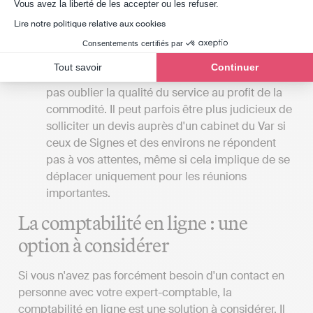
Axeptio consent
Vous avez la liberté de les accepter ou les refuser.
La proximité du cabinet
: Si vous privilégiez les
rencontres en personne avec votre expert-
Lire notre politique relative aux cookies
comptable, il serait avantageux que le cabinet
Consentements certifiés par
soit localisé à Signes, à proximité de votre lieu
Tout savoir
Continuer
de travail ou de résidence. Cependant, il ne faut
pas oublier la qualité du service au profit de la
commodité. Il peut parfois être plus judicieux de
solliciter un devis auprès d'un cabinet du Var si
ceux de Signes et des environs ne répondent
pas à vos attentes, même si cela implique de se
déplacer uniquement pour les réunions
importantes.
La comptabilité en ligne : une
option à considérer
Si vous n'avez pas forcément besoin d'un contact en
personne avec votre expert-comptable, la
comptabilité en ligne est une solution à considérer. Il