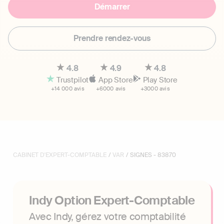
Démarrer
Prendre rendez-vous
4.8
4.9
4.8
Trustpilot
App Store
Play Store
+14 000 avis
+6000 avis
+3000 avis
CABINET D'EXPERT-COMPTABLE
/
VAR
/ SIGNES - 83870
Indy Option Expert-Comptable
Avec Indy, gérez votre comptabilité