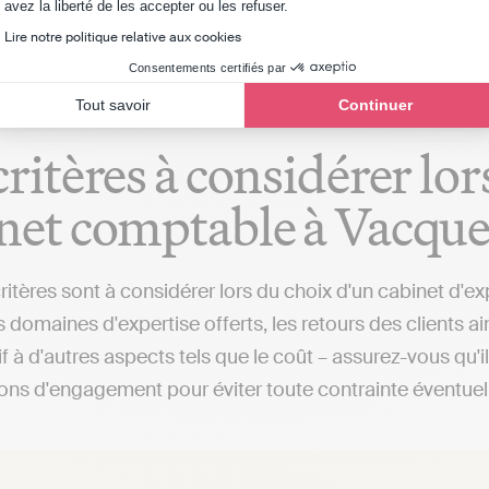
Axeptio consent
avez la liberté de les accepter ou les refuser.
isé aux environs de Vacqueyras ou dans d'autres villes), 
Lire notre politique relative aux cookies
Consentements certifiés par
Tout savoir
Continuer
critères à considérer lo
net comptable à Vacqu
critères sont à considérer lors du choix d'un cabinet d'e
 domaines d'expertise offerts, les retours des clients a
if à d'autres aspects tels que le coût – assurez-vous qu'
ions d'engagement pour éviter toute contrainte éventuel