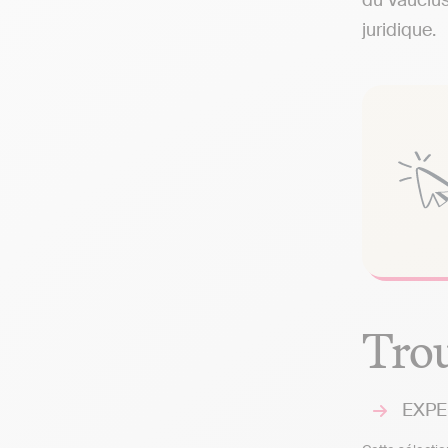
du Vauclus
juridique.
Trou
EXPER