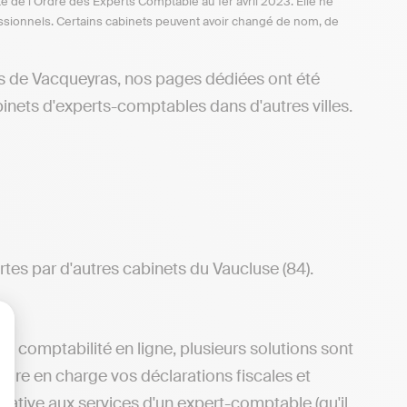
te de l’Ordre des Experts Comptable au 1er avril 2023. Elle ne
ofessionnels. Certains cabinets peuvent avoir changé de nom, de
rs de Vacqueyras, nos pages dédiées ont été
inets d'experts-comptables dans d'autres villes.
tes par d'autres cabinets du Vaucluse (84).
e comptabilité en ligne, plusieurs solutions sont
lisez vos Options
ndre en charge vos déclarations fiscales et
ative aux services d'un expert-comptable (qu'il