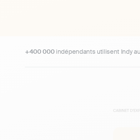
+400 000
indépendants utilisent Indy a
CABINET D'E