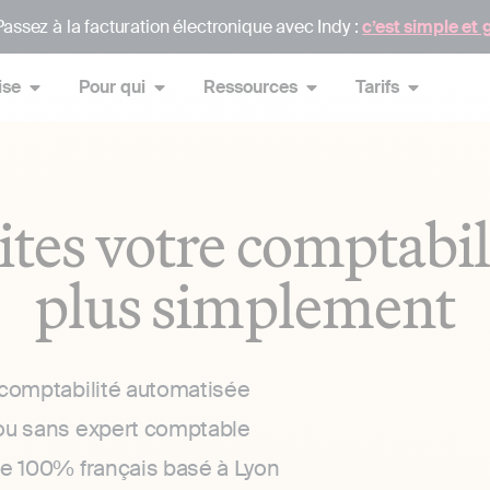
assez à la facturation électronique avec Indy :
c’est simple et 
ise
Pour qui
Ressources
Tarifs
ites votre comptabil
plus simplement
 comptabilité automatisée
ou sans expert comptable
ce 100% français basé à Lyon