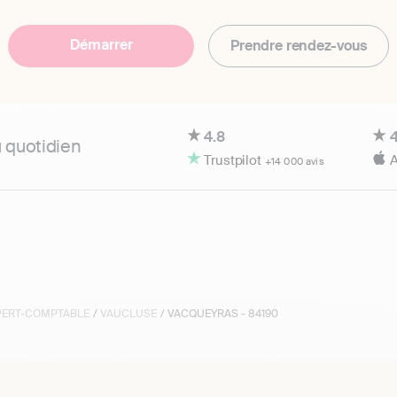
Démarrer
Prendre rendez-vous
4.8
4
u quotidien
Trustpilot
A
+14 000 avis
XPERT-COMPTABLE
/
VAUCLUSE
/ VACQUEYRAS - 84190