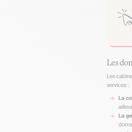
Les dom
Les cabine
services :
La co
ailleu
La g
domai