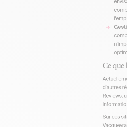
envis
compt
l'emp
Gesti
compt
n'imp
optim
Ce que l
Actuelleme
d'autres ré
Reviews, u
information
Sur ces si
Vacqueyra