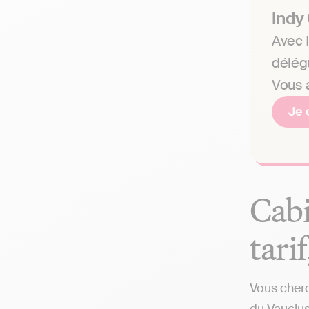
Indy
Avec I
délég
Vous a
Je 
Cabi
tari
Vous cherc