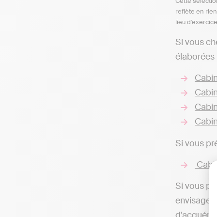
Cette sélectio
reflète en rie
lieu d'exercic
Si vous ch
élaborées 
Cabin
Cabin
Cabin
Cabin
Si vous pr
Cabin
Si vous pr
envisageab
d'acquérir