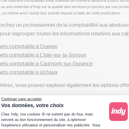
n de cabinets comptables a été réalisée de manière aléatoire à partir du si
n un avis potentiel d’Indy sur la qualité des services proposés par ces pr
e, ou même avoir cessé leur activité depuis la date de cette publication.
erchez un professionnel de la comptabilité aux alentou
pour regrouper toutes les informations relatives aux cab
ets comptable à Orange
ets comptable à L'Isle-sur-la-Sorgue
ets comptable à Caumont-sur-Durance
ets comptable à Uchaux
éférez, vous pouvez explorer également les options offer
ets comptable dans le Vaucluse
Continuer sans accepter
Vos données, votre choix
éférez avoir une autonomie totale dans la gestion de votr
Plateforme de Gestion du Consentement : Personna
Chez Indy, nos cookies 🍪 ne sortent pas du four, mais
les, telles d'Indy. Ces solutions vous permettent de pre
servent au bon fonctionnement du site, à optimiser
l'expérience utilisateur et personnaliser nos publicités. Vous
 une indépendance dans la gestion comptable, une altern