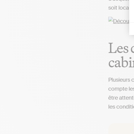
soit local
Les 
cabi
Plusieurs 
compte les
être attent
les condit