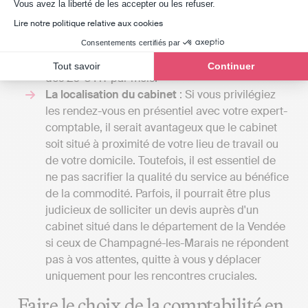
Axeptio consent
Vous avez la liberté de les accepter ou les refuser.
élaborée, comprenant la gestion de la paie ou
Lire notre politique relative aux cookies
l'établissement d’un budget prévisionnel. Avec
Indy, vous pouvez tenir votre comptabilité et
Consentements certifiés par
transmettre vos déclarations fiscales en ligne
Tout savoir
Continuer
dès 20 € HT par mois.
La localisation du cabinet
: Si vous privilégiez
les rendez-vous en présentiel avec votre expert-
comptable, il serait avantageux que le cabinet
soit situé à proximité de votre lieu de travail ou
de votre domicile. Toutefois, il est essentiel de
ne pas sacrifier la qualité du service au bénéfice
de la commodité. Parfois, il pourrait être plus
judicieux de solliciter un devis auprès d'un
cabinet situé dans le département de la Vendée
si ceux de Champagné-les-Marais ne répondent
pas à vos attentes, quitte à vous y déplacer
uniquement pour les rencontres cruciales.
Faire le choix de la comptabilité en