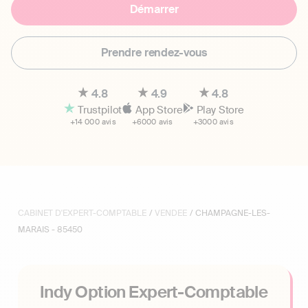
Démarrer
Prendre rendez-vous
4.8
4.9
4.8
Trustpilot
App Store
Play Store
+14 000 avis
+6000 avis
+3000 avis
CABINET D'EXPERT-COMPTABLE
/
VENDEE
/ CHAMPAGNE-LES-
MARAIS - 85450
Indy Option Expert-Comptable