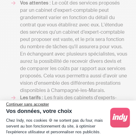
Vos attentes
: Le coût des services proposés
par un cabinet d'expert-comptable peut
grandement varier en fonction du détail du
contrat que vous établirez avec eux. L'étendue
des services qu'un cabinet d’expert-comptable
peut proposer est vaste, et le prix sera fonction
du nombre de tâches qu'il assurera pour vous.
En échangeant avec plusieurs spécialistes, vous
aurez la possibilité de recevoir divers devis et
de comparer les coûts par rapport aux services
proposés. Cela vous permettra aussi d'avoir une
vision d'ensemble des différentes prestations
disponibles à Champagné-les-Marais.
Les tarifs
: Les frais des cabinets d'experts-
comptables peuvent commencer entre 1000 et
Continuer sans accepter
Vos données, votre choix
2000 euros par an pour une petite mission
Plateforme de Gestion du Consentement : Person
confiée à un comptable indépendant et peuvent
Chez Indy, nos cookies 🍪 ne sortent pas du four, mais
grimper jusqu'à plusieurs milliers d'euros si
servent au bon fonctionnement du site, à optimiser
l'expérience utilisateur et personnaliser nos publicités.
votre entreprise requiert une comptabilité plus