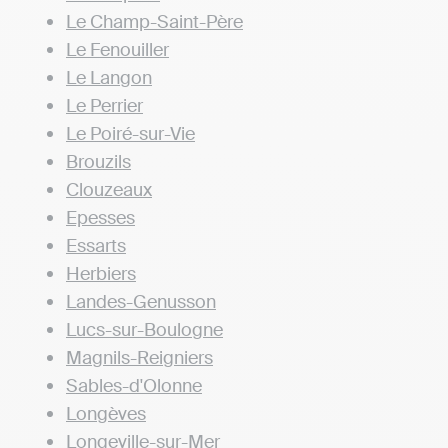
Le Champ-Saint-Père
Le Fenouiller
Le Langon
Le Perrier
Le Poiré-sur-Vie
Brouzils
Clouzeaux
Epesses
Essarts
Herbiers
Landes-Genusson
Lucs-sur-Boulogne
Magnils-Reigniers
Sables-d'Olonne
Longèves
Longeville-sur-Mer