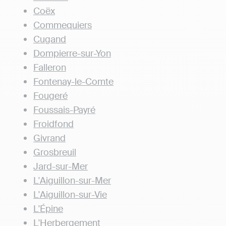
Coëx
Commequiers
Cugand
Dompierre-sur-Yon
Falleron
Fontenay-le-Comte
Fougeré
Foussais-Payré
Froidfond
Givrand
Grosbreuil
Jard-sur-Mer
L'Aiguillon-sur-Mer
L'Aiguillon-sur-Vie
L'Épine
L'Herbergement