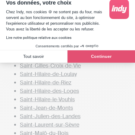
Vos données, votre choix
Saint-Étienne-du-Bois
Plateforme de Gestion du Consentement : Person
Chez Indy, nos cookies 🍪 ne sortent pas du four, mais
Saint-Florent-des-Bois
servent au bon fonctionnement du site, à optimiser
Saint-Fulgent
l'expérience utilisateur et personnaliser nos publicités.
Axeptio consent
Vous avez la liberté de les accepter ou les refuser.
Saint-Georges-de-Montaigu
Lire notre politique relative aux cookies
Saint-Georges-de-Pointindoux
Consentements certifiés par
Saint-Germain-de-Prinçay
Saint-Gervais
Tout savoir
Continuer
Saint-Gilles-Croix-de-Vie
Saint-Hilaire-de-Loulay
Saint-Hilaire-de-Riez
Saint-Hilaire-des-Loges
Saint-Hilaire-le-Vouhis
Saint-Jean-de-Monts
Saint-Julien-des-Landes
Saint-Laurent-sur-Sèvre
Saint-Malô-du-Bois