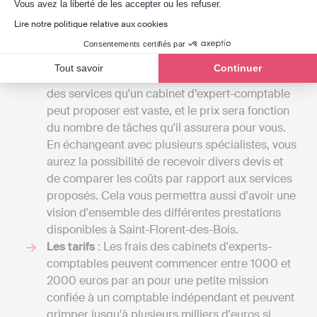
Axeptio consent
Vous avez la liberté de les accepter ou les refuser.
Lire notre politique relative aux cookies
Vos attentes
: Le coût des services proposés
par un cabinet d'expert-comptable peut
Consentements certifiés par
grandement varier en fonction du détail du
Tout savoir
Continuer
contrat que vous établirez avec eux. L'étendue
des services qu'un cabinet d’expert-comptable
peut proposer est vaste, et le prix sera fonction
du nombre de tâches qu'il assurera pour vous.
En échangeant avec plusieurs spécialistes, vous
aurez la possibilité de recevoir divers devis et
de comparer les coûts par rapport aux services
proposés. Cela vous permettra aussi d'avoir une
vision d'ensemble des différentes prestations
disponibles à Saint-Florent-des-Bois.
Les tarifs
: Les frais des cabinets d'experts-
comptables peuvent commencer entre 1000 et
2000 euros par an pour une petite mission
confiée à un comptable indépendant et peuvent
grimper jusqu'à plusieurs milliers d'euros si