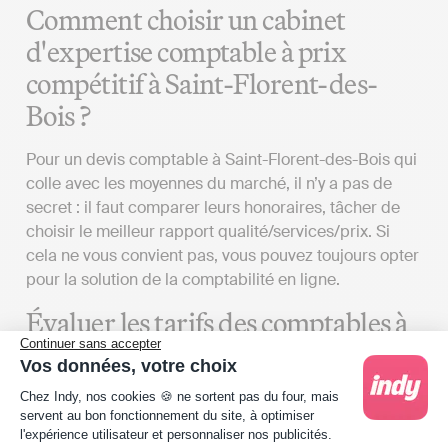
Comment choisir un cabinet
d'expertise comptable à prix
compétitif à Saint-Florent-des-
Bois ?
Pour un devis comptable à Saint-Florent-des-Bois qui
colle avec les moyennes du marché, il n’y a pas de
secret : il faut comparer leurs honoraires, tâcher de
choisir le meilleur rapport qualité/services/prix. Si
cela ne vous convient pas, vous pouvez toujours opter
pour la solution de la comptabilité en ligne.
Évaluer les tarifs des comptables à
Continuer sans accepter
Saint-Florent-des-Bois
Vos données, votre choix
Plateforme de Gestion du Consentement : Person
Pour obtenir un devis d’expert-comptable qui
Chez Indy, nos cookies 🍪 ne sortent pas du four, mais
servent au bon fonctionnement du site, à optimiser
correspond à vos besoins à Saint-Florent-des-Bois,
l'expérience utilisateur et personnaliser nos publicités.
plusieurs aspects doivent être considérés :