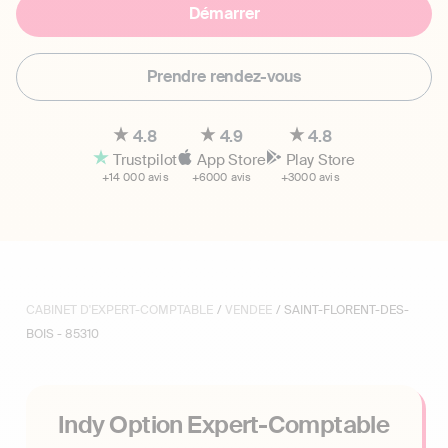
Démarrer
Prendre rendez-vous
4.8
4.9
4.8
Trustpilot
App Store
Play Store
+14 000 avis
+6000 avis
+3000 avis
CABINET D'EXPERT-COMPTABLE
/
VENDEE
/ SAINT-FLORENT-DES-
BOIS - 85310
Indy Option Expert-Comptable