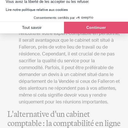
Axeptio consent
Vous avez la liberté de les accepter ou les refuser.
leur comptabilité, à l’inverse de l’expert-
Lire notre politique relative aux cookies
comptable qui réalisera toutes les démarches à
Consentements certifiés par
la place de son client.
La proximité du cabinet
: Si vous préférez
Tout savoir
Continuer
rencontrer votre expert-comptable en personne,
il serait avantageux que le cabinet soit situé à
Falleron, près de votre lieu de travail ou de
résidence. Cependant, il est crucial de ne pas
sacrifier la qualité du service pour la
commodité. Parfois, il peut être préférable de
demander un devis à un cabinet situé dans le
département de la Vendée si ceux de Falleron et
des alentours ne répondent pas à vos attentes,
même si cela signifie devoir vous y rendre
uniquement pour les réunions importantes.
L'alternative d'un cabinet
comptable : la comptabilité en ligne