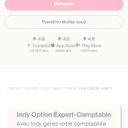
Démarrer
Prendre rendez-vous
4.8
4.9
4.8
Trustpilot
App Store
Play Store
+14 000 avis
+6000 avis
+3000 avis
CABINET D'EXPERT-COMPTABLE
/
VENDEE
/ FALLERON - 85670
Indy Option Expert-Comptable
Avec Indy, gérez votre comptabilité