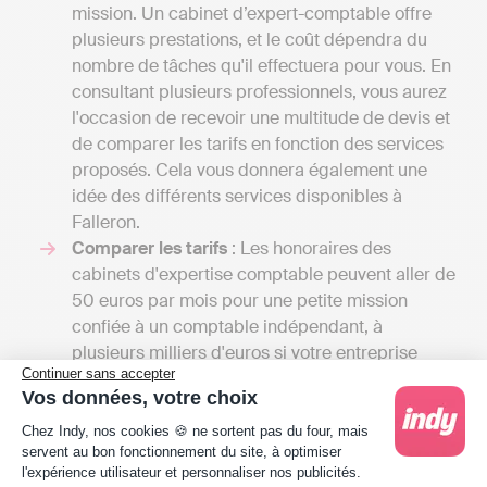
mission. Un cabinet d’expert-comptable offre
plusieurs prestations, et le coût dépendra du
nombre de tâches qu'il effectuera pour vous. En
consultant plusieurs professionnels, vous aurez
l'occasion de recevoir une multitude de devis et
de comparer les tarifs en fonction des services
proposés. Cela vous donnera également une
idée des différents services disponibles à
Falleron.
Comparer les tarifs
: Les honoraires des
cabinets d'expertise comptable peuvent aller de
50 euros par mois pour une petite mission
confiée à un comptable indépendant, à
plusieurs milliers d'euros si votre entreprise
Continuer sans accepter
nécessite une comptabilité plus complexe. En
Vos données, votre choix
comparaison, pour une solution en ligne comme
Plateforme de Gestion du Consentement : Person
Indy, il faut compter entre 240 € et 588 € / an
Chez Indy, nos cookies 🍪 ne sortent pas du four, mais
servent au bon fonctionnement du site, à optimiser
HT selon la taille d'entreprise, car Indy ne fait
l'expérience utilisateur et personnaliser nos publicités.
qu’assister les professionnels dans la gestion de