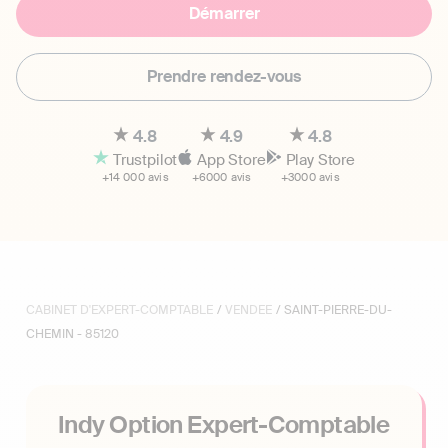
Démarrer
Prendre rendez-vous
4.8
4.9
4.8
Trustpilot
App Store
Play Store
+14 000 avis
+6000 avis
+3000 avis
CABINET D'EXPERT-COMPTABLE
/
VENDEE
/ SAINT-PIERRE-DU-
CHEMIN - 85120
Indy Option Expert-Comptable