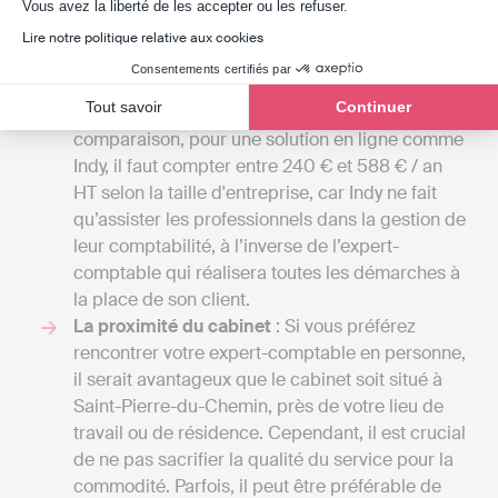
Axeptio consent
cabinets d'expertise comptable peuvent aller de
Vous avez la liberté de les accepter ou les refuser.
50 euros par mois pour une petite mission
Lire notre politique relative aux cookies
confiée à un comptable indépendant, à
Consentements certifiés par
plusieurs milliers d'euros si votre entreprise
Tout savoir
Continuer
nécessite une comptabilité plus complexe. En
comparaison, pour une solution en ligne comme
Indy, il faut compter entre 240 € et 588 € / an
HT selon la taille d'entreprise, car Indy ne fait
qu’assister les professionnels dans la gestion de
leur comptabilité, à l’inverse de l’expert-
comptable qui réalisera toutes les démarches à
la place de son client.
La proximité du cabinet
: Si vous préférez
rencontrer votre expert-comptable en personne,
il serait avantageux que le cabinet soit situé à
Saint-Pierre-du-Chemin, près de votre lieu de
travail ou de résidence. Cependant, il est crucial
de ne pas sacrifier la qualité du service pour la
commodité. Parfois, il peut être préférable de