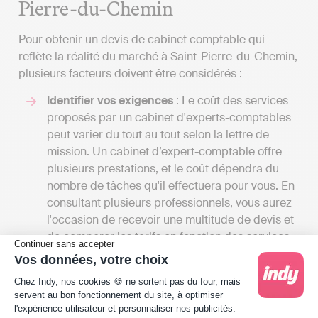
Pierre-du-Chemin
Pour obtenir un devis de cabinet comptable qui
reflète la réalité du marché à Saint-Pierre-du-Chemin,
plusieurs facteurs doivent être considérés :
Identifier vos exigences
: Le coût des services
proposés par un cabinet d'experts-comptables
peut varier du tout au tout selon la lettre de
mission. Un cabinet d’expert-comptable offre
plusieurs prestations, et le coût dépendra du
nombre de tâches qu'il effectuera pour vous. En
consultant plusieurs professionnels, vous aurez
l'occasion de recevoir une multitude de devis et
de comparer les tarifs en fonction des services
Continuer sans accepter
proposés. Cela vous donnera également une
Vos données, votre choix
idée des différents services disponibles à Saint-
Plateforme de Gestion du Consentement : Person
Chez Indy, nos cookies 🍪 ne sortent pas du four, mais
Pierre-du-Chemin.
servent au bon fonctionnement du site, à optimiser
Comparer les tarifs
: Les honoraires des
l'expérience utilisateur et personnaliser nos publicités.