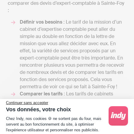
comparer des devis d’expert-comptable à Sainte-Foy
:
Définir vos besoins
: Le tarif de la mission d’un
cabinet d’expertise comptable peut aller du
simple au double en fonction de la lettre de
mission que vous allez décider avec eux. En
effet, la variété de services proposés par un
expert-comptable peut être très importante. En
rencontrer plusieurs vous permettra de recevoir
de nombreux devis et de comparer les tarifs en
fonction des services proposés. Cela vous
permettra de voir ce qui se fait à Sainte-Foy !
Comparer les tarifs
: Les tarifs de cabinets
d’expertise comptable en France peuvent aller
Continuer sans accepter
de 1000 à 2000 euros HT par an pour les
Vos données, votre choix
petites structures à plusieurs milliers d’euros en
Plateforme de Gestion du Consentement : Person
Chez Indy, nos cookies 🍪 ne sortent pas du four, mais
fonction de si votre entreprise a des besoins
servent au bon fonctionnement du site, à optimiser
simples de comptabilité de trésorerie ou une
l'expérience utilisateur et personnaliser nos publicités.