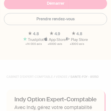
Démarrer
Prendre rendez-vous
4.8
4.9
4.8
Trustpilot
App Store
Play Store
+14 000 avis
+6000 avis
+3000 avis
CABINET D'EXPERT-COMPTABLE
/
VENDEE
/ SAINTE-FOY - 85150
Indy Option Expert-Comptable
Avec Indy, gérez votre comptabilité