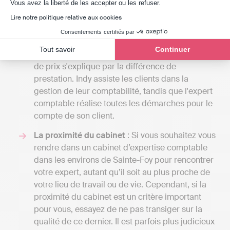
Axeptio consent
Vous avez la liberté de les accepter ou les refuser.
comptabilité d’engagement avec gestion de la
paie, budget prévisionnel etc.
Lire notre politique relative aux cookies
A titre de comparaison, une solution en ligne
Consentements certifiés par
comme Indy coûte entre 240 € et 588 € / an HT
Tout savoir
Continuer
selon le type d'entreprise. Une telle différence
de prix s'explique par la différence de
prestation. Indy assiste les clients dans la
gestion de leur comptabilité, tandis que l'expert
comptable réalise toutes les démarches pour le
compte de son client.
La proximité du cabinet
: Si vous souhaitez vous
rendre dans un cabinet d’expertise comptable
dans les environs de Sainte-Foy pour rencontrer
votre expert, autant qu’il soit au plus proche de
votre lieu de travail ou de vie. Cependant, si la
proximité du cabinet est un critère important
pour vous, essayez de ne pas transiger sur la
qualité de ce dernier. Il est parfois plus judicieux