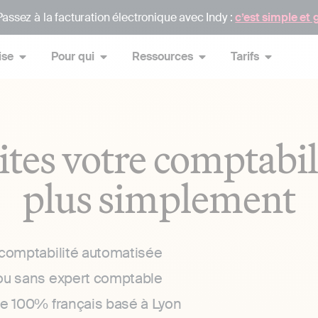
assez à la facturation électronique avec Indy :
c’est simple et 
ise
Pour qui
Ressources
Tarifs
ites votre comptabil
plus simplement
 comptabilité automatisée
ou sans expert comptable
ce 100% français basé à Lyon