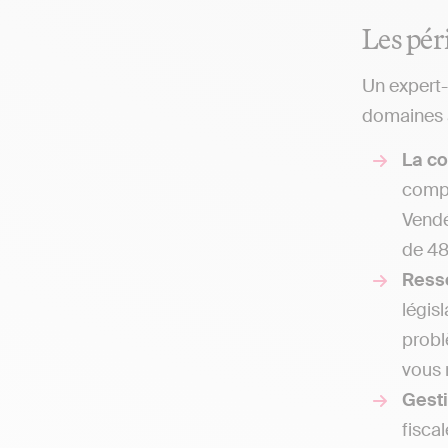
Les pér
Un expert-
domaines a
La co
compt
Vendé
de 48
Ress
légis
probl
vous 
Gesti
fisca