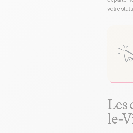
départemen
votre statu
Les 
le-V