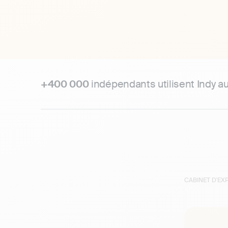
+400 000
indépendants utilisent Indy a
CABINET D'E