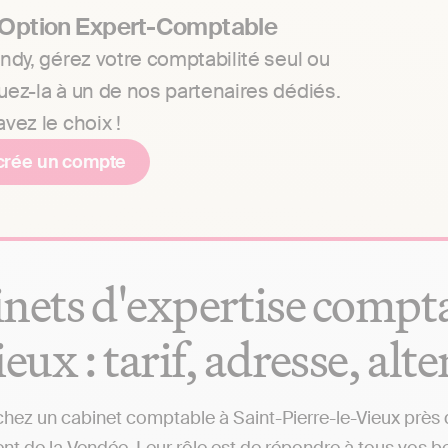
 Option Expert-Comptable
ndy, gérez votre comptabilité seul ou
uez-la à un de nos partenaires dédiés.
vez le choix !
crée un compte
nets d'expertise compta
ieux : tarif, adresse, alt
hez un cabinet comptable à Saint-Pierre-le-Vieux près de