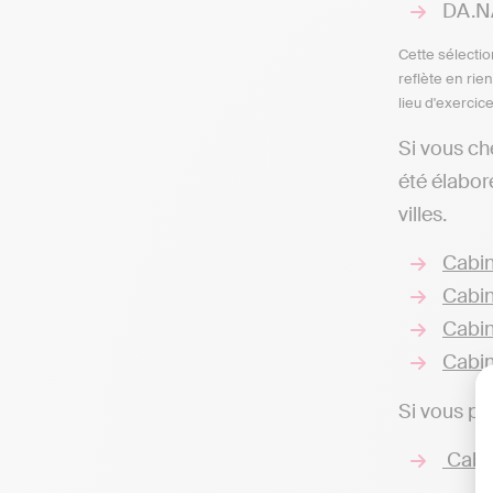
DA.N
Cette sélectio
reflète en rie
lieu d'exercic
Si vous ch
été élabor
villes.
Cabin
Cabin
Cabin
Cabin
Si vous pr
Cabin