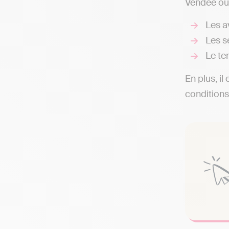
Vendée ou 
Les av
Les s
Le te
En plus, il
conditions