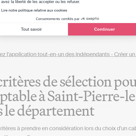
Axeptio consent
avez la liberté de les accepter ou les refuser.
éférez avoir une autonomie totale dans la gestion de votr
Lire notre politique relative aux cookies
les, telles d'Indy. Ces solutions vous permettent de pre
Consentements certifiés par
 une indépendance dans la gestion comptable, une altern
Tout savoir
Continuer
isé aux environs de Saint-Pierre-le-Vieux ou dans d'autres
critères de sélection po
table à Saint-Pierre-le
 le département
critères à prendre en considération lors du choix d'un ca