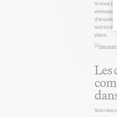
Si vous pr
envisageab
d'acquérir
soit local
place.
Les 
comp
dans
Voici des 