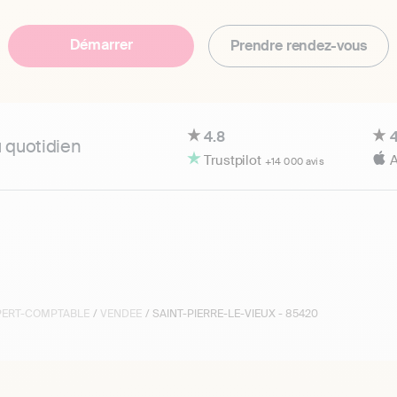
Démarrer
Prendre rendez-vous
4.8
4
u quotidien
Trustpilot
A
+14 000 avis
XPERT-COMPTABLE
/
VENDEE
/ SAINT-PIERRE-LE-VIEUX - 85420