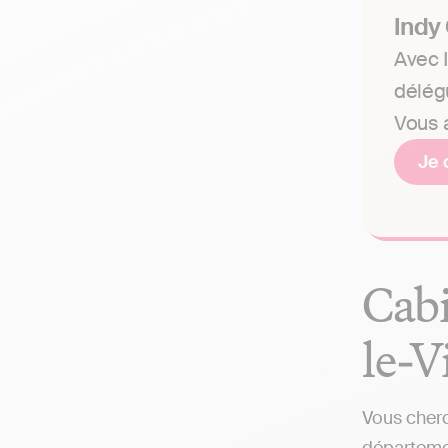
Indy
Avec I
délég
Vous a
Je 
Cabi
le-V
Vous cherc