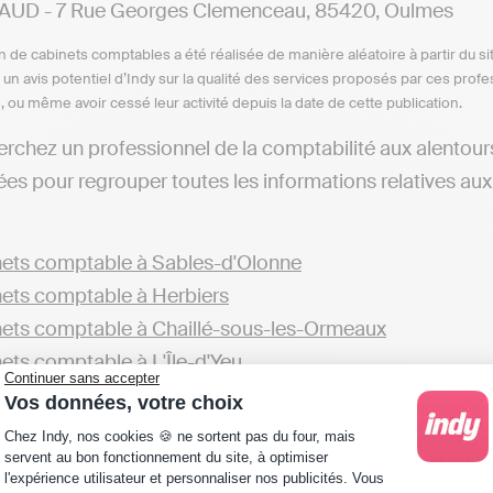
AUD - 7 Rue Georges Clemenceau, 85420, Oulmes
n de cabinets comptables a été réalisée de manière aléatoire à partir du si
n un avis potentiel d’Indy sur la qualité des services proposés par ces pr
e, ou même avoir cessé leur activité depuis la date de cette publication.
erchez un professionnel de la comptabilité aux alentour
ées pour regrouper toutes les informations relatives a
ets comptable à Sables-d'Olonne
ets comptable à Herbiers
ets comptable à Chaillé-sous-les-Ormeaux
ets comptable à L'Île-d'Yeu
Continuer sans accepter
Vos données, votre choix
éférez, vous pouvez explorer également les options offer
Plateforme de Gestion du Consentement : Personna
Chez Indy, nos cookies 🍪 ne sortent pas du four, mais
ets comptable dans la Vendée
servent au bon fonctionnement du site, à optimiser
l'expérience utilisateur et personnaliser nos publicités. Vous