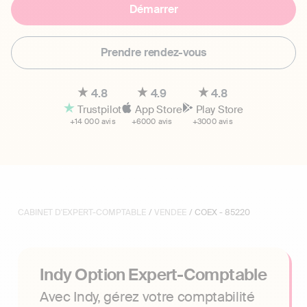
Démarrer
Prendre rendez-vous
4.8
4.9
4.8
Trustpilot
App Store
Play Store
+14 000 avis
+6000 avis
+3000 avis
CABINET D'EXPERT-COMPTABLE
/
VENDEE
/ COEX - 85220
Indy Option Expert-Comptable
Avec Indy, gérez votre comptabilité