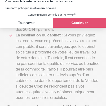
Axeptio consent
votre entreprise requiert une comptabilité plus
Vous avez la liberté de les accepter ou les refuser.
élaborée, comprenant la gestion de la paie ou
Lire notre politique relative aux cookies
l'établissement d’un budget prévisionnel. Avec
Consentements certifiés par
Indy, vous pouvez tenir votre comptabilité et
Tout savoir
Continuer
transmettre vos déclarations fiscales en ligne
dès 20 € HT par mois.
La localisation du cabinet
: Si vous privilégiez
les rendez-vous en présentiel avec votre expert-
comptable, il serait avantageux que le cabinet
soit situé à proximité de votre lieu de travail ou
de votre domicile. Toutefois, il est essentiel de
ne pas sacrifier la qualité du service au bénéfice
de la commodité. Parfois, il pourrait être plus
judicieux de solliciter un devis auprès d'un
cabinet situé dans le département de la Vendée
si ceux de Coëx ne répondent pas à vos
attentes, quitte à vous y déplacer uniquement
pour les rencontres cruciales.