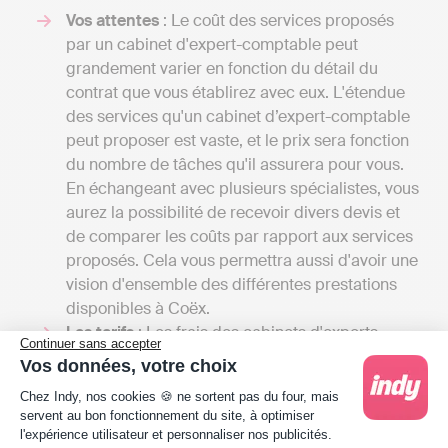
Vos attentes
: Le coût des services proposés
par un cabinet d'expert-comptable peut
grandement varier en fonction du détail du
contrat que vous établirez avec eux. L'étendue
des services qu'un cabinet d’expert-comptable
peut proposer est vaste, et le prix sera fonction
du nombre de tâches qu'il assurera pour vous.
En échangeant avec plusieurs spécialistes, vous
aurez la possibilité de recevoir divers devis et
de comparer les coûts par rapport aux services
proposés. Cela vous permettra aussi d'avoir une
vision d'ensemble des différentes prestations
disponibles à Coëx.
Les tarifs
: Les frais des cabinets d'experts-
Continuer sans accepter
comptables peuvent commencer entre 1000 et
Vos données, votre choix
2000 euros par an pour une petite mission
Plateforme de Gestion du Consentement : Person
Chez Indy, nos cookies 🍪 ne sortent pas du four, mais
confiée à un comptable indépendant et peuvent
servent au bon fonctionnement du site, à optimiser
grimper jusqu'à plusieurs milliers d'euros si
l'expérience utilisateur et personnaliser nos publicités.