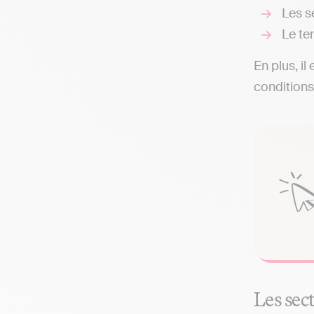
Les s
Le te
En plus, il
conditions
Les sec