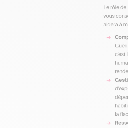
Le rôle de 
vous conse
aidera à mi
Comp
Guéri
c’est
humai
rende
Gesti
d’exp
dépen
habit
la fis
Ress