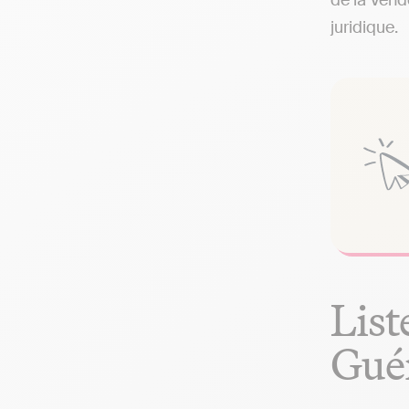
de la Vend
juridique.
List
Guér