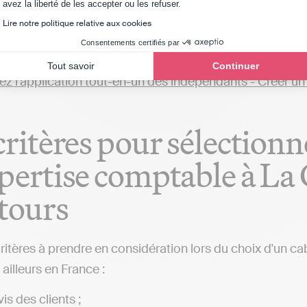
Axeptio consent
avez la liberté de les accepter ou les refuser.
mptable implanté à La Guérinière. Avec des solutions en l
Lire notre politique relative aux cookies
e gérer sa comptabilité et transmettre ses déclarations f
Consentements certifiés par
mptable qui fera toutes ces démarches pour le compte d
Tout savoir
Continuer
critères pour sélectionn
pertise comptable à La
tours
critères à prendre en considération lors du choix d'un ca
ailleurs en France :
is des clients ;