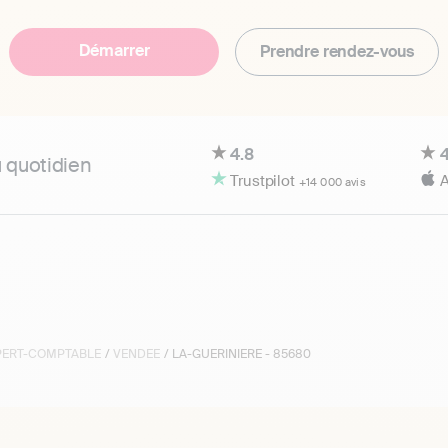
Démarrer
Prendre rendez-vous
4.8
4
u quotidien
Trustpilot
A
+14 000 avis
XPERT-COMPTABLE
/
VENDEE
/ LA-GUERINIERE - 85680