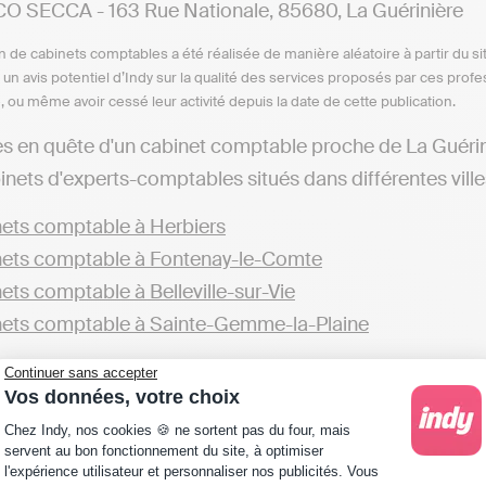
 SECCA - 163 Rue Nationale, 85680, La Guérinière
n de cabinets comptables a été réalisée de manière aléatoire à partir du si
n un avis potentiel d’Indy sur la qualité des services proposés par ces pr
e, ou même avoir cessé leur activité depuis la date de cette publication.
es en quête d'un cabinet comptable proche de La Guérin
binets d'experts-comptables situés dans différentes ville
ets comptable à Herbiers
ets comptable à Fontenay-le-Comte
ets comptable à Belleville-sur-Vie
ets comptable à Sainte-Gemme-la-Plaine
partement de la Vendée, vous trouverez également d’au
Continuer sans accepter
Vos données, votre choix
ets comptable dans la Vendée
Plateforme de Gestion du Consentement : Personna
Chez Indy, nos cookies 🍪 ne sortent pas du four, mais
servent au bon fonctionnement du site, à optimiser
sionnels préférant réaliser leur comptabilité eux-mêmes
l'expérience utilisateur et personnaliser nos publicités. Vous