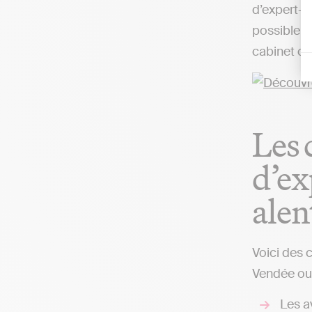
d’expert-co
possible d
cabinet co
Les 
d’ex
alen
Voici des 
Vendée ou 
Les av