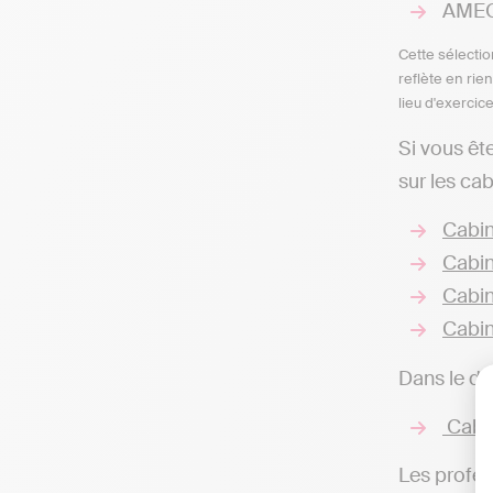
AMECO
Cette sélectio
reflète en rie
lieu d'exercic
Si vous êt
sur les ca
Cabin
Cabin
Cabin
Cabin
Dans le dé
Cabin
Les profes