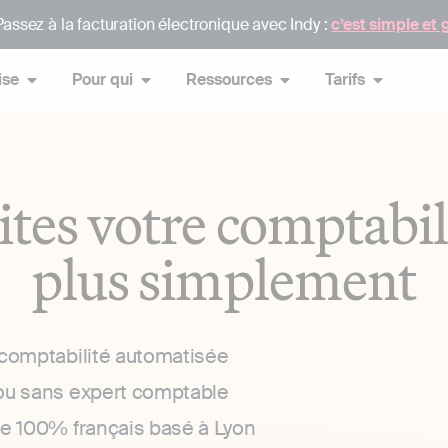
assez à la facturation électronique avec Indy :
c’est simple et 
ise
Pour qui
Ressources
Tarifs
ites votre comptabil
plus simplement
 comptabilité automatisée
ou sans expert comptable
ce 100% français basé à Lyon