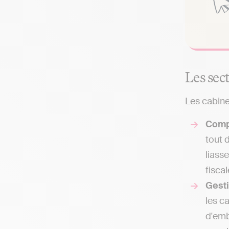
Les sec
Les cabine
Comp
tout 
liass
fisca
Gest
les c
d'emb