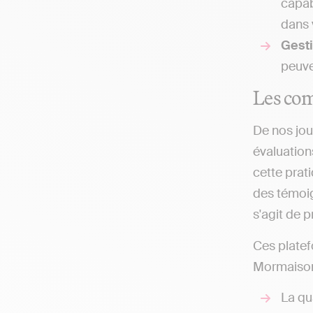
capab
dans 
Gesti
peuven
Les com
De nos jou
évaluation
cette prat
des témoign
s'agit de 
Ces platef
Mormaison 
La qua