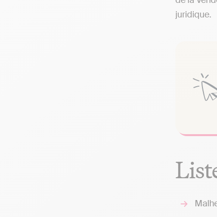
de la Vend
juridique.
List
Malhe