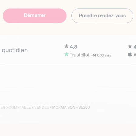
Démarrer
Prendre rendez-vous
4.8
4
u quotidien
Trustpilot
A
+14 000 avis
XPERT-COMPTABLE
/
VENDEE
/ MORMAISON - 85260