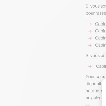
Si vous so
pour rasse
Cabin
Cabin
Cabin
Cabin
Si vous pr
Cabin
Pour ceux 
disponibles
autonome d
aux alento