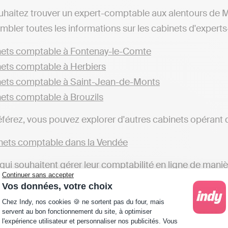
uhaitez trouver un expert-comptable aux alentours de
mbler toutes les informations sur les cabinets d'experts
ets comptable à Fontenay-le-Comte
ets comptable à Herbiers
ets comptable à Saint-Jean-de-Monts
ets comptable à Brouzils
éférez, vous pouvez explorer d'autres cabinets opérant 
ets comptable dans la Vendée
qui souhaitent gérer leur comptabilité en ligne de mani
Continuer sans accepter
, telles qu'Indy. Ces plateformes vous offrent la possibil
Vos données, votre choix
ans la gestion comptable, une alternative différente des
Plateforme de Gestion du Consentement : Personna
Chez Indy, nos cookies 🍪 ne sortent pas du four, mais
urs de Mormaison ou dans d'autres localités), qui s'oc
servent au bon fonctionnement du site, à optimiser
l'expérience utilisateur et personnaliser nos publicités. Vous