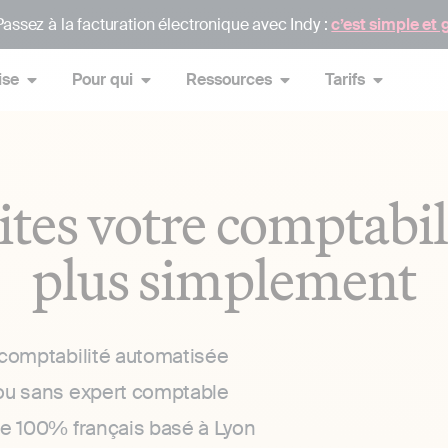
assez à la facturation électronique avec Indy :
c’est simple et 
ise
Pour qui
Ressources
Tarifs
ites votre comptabil
plus simplement
 comptabilité automatisée
ou sans expert comptable
ce 100% français basé à Lyon