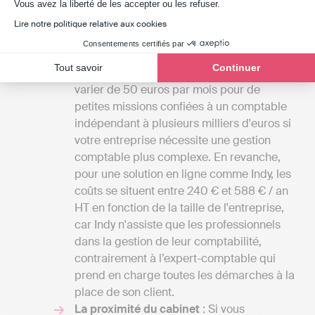
Axeptio consent
également une vue d'ensemble des
Vous avez la liberté de les accepter ou les refuser.
différentes prestations disponibles à Saint-
Lire notre politique relative aux cookies
Gervais.
Consentements certifiés par
Comparez les tarifs
: Les honoraires des
Tout savoir
Continuer
cabinets d'expertise comptable peuvent
varier de 50 euros par mois pour de
petites missions confiées à un comptable
indépendant à plusieurs milliers d'euros si
votre entreprise nécessite une gestion
comptable plus complexe. En revanche,
pour une solution en ligne comme Indy, les
coûts se situent entre 240 € et 588 € / an
HT en fonction de la taille de l'entreprise,
car Indy n'assiste que les professionnels
dans la gestion de leur comptabilité,
contrairement à l’expert-comptable qui
prend en charge toutes les démarches à la
place de son client.
La proximité du cabinet
: Si vous