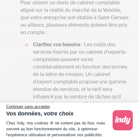
Pour obtenir un devis de cabinet comptable
aligné sur la réalité du marché de la Vendée,
que votre entreprise soit établie à Saint-Gervais
ou ailleurs, plusieurs éléments doivent être pris
en compte :
Clarifiez vos besoins
: Les coûts des
services fournis par un cabinet d'experts-
comptables peuvent varier
considérablement en fonction des termes
de la lettre de mission. Un cabinet
d’expert-comptable propose une gamme
étendue de services, et le tarif sera
influencé par le nombre de tâches qu'il
accomplira pour vous. En échangeant avec
Continuer sans accepter
plusieurs professionnels, vous aurez la
Vos données, votre choix
possibilité de recevoir divers devis et de
Plateforme de Gestion du Consentement : Person
Chez Indy, nos cookies 🍪 ne sortent pas du four, mais
comparer les tarifs en fonction des
servent au bon fonctionnement du site, à optimiser
services offerts. Cela vous offrira
l'expérience utilisateur et personnaliser nos publicités.