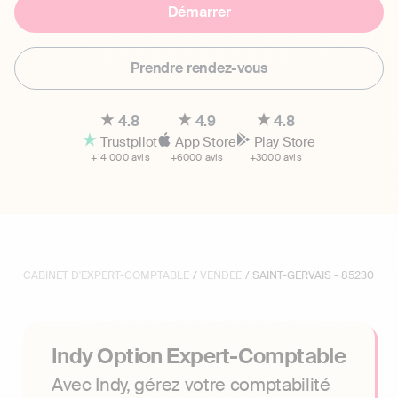
Démarrer
Prendre rendez-vous
4.8
4.9
4.8
Trustpilot
App Store
Play Store
+14 000 avis
+6000 avis
+3000 avis
CABINET D'EXPERT-COMPTABLE
/
VENDEE
/ SAINT-GERVAIS - 85230
Indy Option Expert-Comptable
Avec Indy, gérez votre comptabilité