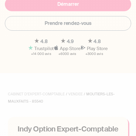
Démarrer
Prendre rendez-vous
4.8
4.9
4.8
Trustpilot
App Store
Play Store
+14 000 avis
+6000 avis
+3000 avis
CABINET D'EXPERT-COMPTABLE
/
VENDEE
/ MOUTIERS-LES-
MAUXFAITS - 85540
Indy Option Expert-Comptable