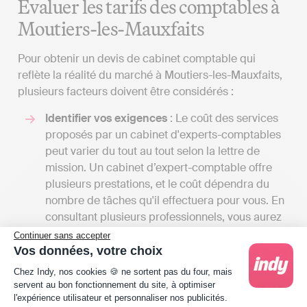
Évaluer les tarifs des comptables à
Moutiers-les-Mauxfaits
Pour obtenir un devis de cabinet comptable qui
reflète la réalité du marché à Moutiers-les-Mauxfaits,
plusieurs facteurs doivent être considérés :
Identifier vos exigences
: Le coût des services
proposés par un cabinet d'experts-comptables
peut varier du tout au tout selon la lettre de
mission. Un cabinet d’expert-comptable offre
plusieurs prestations, et le coût dépendra du
nombre de tâches qu'il effectuera pour vous. En
consultant plusieurs professionnels, vous aurez
l'occasion de recevoir une multitude de devis et
Continuer sans accepter
de comparer les tarifs en fonction des services
Vos données, votre choix
proposés. Cela vous donnera également une
Plateforme de Gestion du Consentement : Person
Chez Indy, nos cookies 🍪 ne sortent pas du four, mais
idée des différents services disponibles à
servent au bon fonctionnement du site, à optimiser
Moutiers-les-Mauxfaits.
l'expérience utilisateur et personnaliser nos publicités.