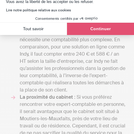
Axeptio consent
Vous avez la liberté de les accepter ou les refuser.
Comparer les tarifs
: Les honoraires des
cabinets d'expertise comptable peuvent aller de
Lire notre politique relative aux cookies
50 euros par mois pour une petite mission
Consentements certifiés par
confiée à un comptable indépendant, à
Tout savoir
Continuer
plusieurs milliers d'euros si votre entreprise
nécessite une comptabilité plus complexe. En
comparaison, pour une solution en ligne comme
Indy, il faut compter entre 240 € et 588 € / an
HT selon la taille d'entreprise, car Indy ne fait
qu’assister les professionnels dans la gestion de
leur comptabilité, à l’inverse de l’expert-
comptable qui réalisera toutes les démarches à
la place de son client.
La proximité du cabinet
: Si vous préférez
rencontrer votre expert-comptable en personne,
il serait avantageux que le cabinet soit situé à
Moutiers-les-Mauxfaits, près de votre lieu de
travail ou de résidence. Cependant, il est crucial
de ne pas sacrifier la qualité du service pour la