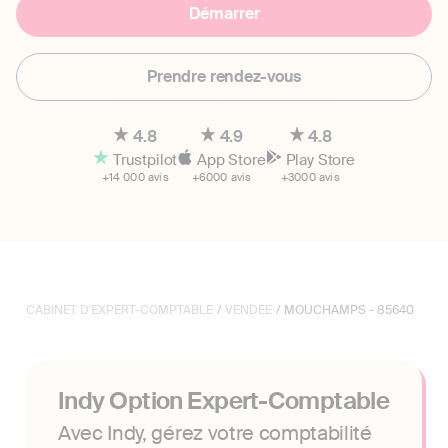
Démarrer
Prendre rendez-vous
4.8
4.9
4.8
Trustpilot
App Store
Play Store
+14 000 avis
+6000 avis
+3000 avis
CABINET D'EXPERT-COMPTABLE
/
VENDEE
/ MOUCHAMPS - 85640
Indy Option Expert-Comptable
Avec Indy, gérez votre comptabilité