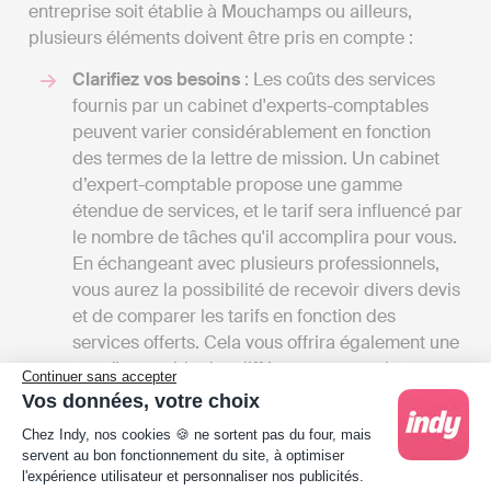
entreprise soit établie à Mouchamps ou ailleurs,
plusieurs éléments doivent être pris en compte :
Clarifiez vos besoins
: Les coûts des services
fournis par un cabinet d'experts-comptables
peuvent varier considérablement en fonction
des termes de la lettre de mission. Un cabinet
d’expert-comptable propose une gamme
étendue de services, et le tarif sera influencé par
le nombre de tâches qu'il accomplira pour vous.
En échangeant avec plusieurs professionnels,
vous aurez la possibilité de recevoir divers devis
et de comparer les tarifs en fonction des
services offerts. Cela vous offrira également une
vue d'ensemble des différentes prestations
Continuer sans accepter
disponibles à Mouchamps.
Vos données, votre choix
Comparez les tarifs
: Les honoraires des
Plateforme de Gestion du Consentement : Person
Chez Indy, nos cookies 🍪 ne sortent pas du four, mais
cabinets d'expertise comptable peuvent varier
servent au bon fonctionnement du site, à optimiser
de 50 euros par mois pour de petites missions
l'expérience utilisateur et personnaliser nos publicités.