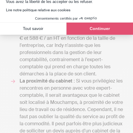
Axeptio consent
Vous avez la liberté de les accepter ou les refuser.
confiées à un comptable indépendant à
plusieurs milliers d'euros si votre entreprise
Lire notre politique relative aux cookies
nécessite une gestion comptable plus
Consentements certifiés par
complexe. En revanche, pour une solution en
Tout savoir
Continuer
ligne comme Indy, les coûts se situent entre 240
€ et 588 € / an HT en fonction de la taille de
l'entreprise, car Indy n'assiste que les
professionnels dans la gestion de leur
comptabilité, contrairement à l’expert-
comptable qui prend en charge toutes les
démarches à la place de son client.
La proximité du cabinet
: Si vous privilégiez les
rencontres en personne avec votre expert-
comptable, il serait avantageux que le cabinet
soit localisé à Mouchamps, à proximité de votre
lieu de travail ou de résidence. Cependant, il ne
faut pas oublier la qualité du service au profit de
la commodité. Il peut parfois être plus judicieux
de solliciter un devis auprès d'un cabinet de la