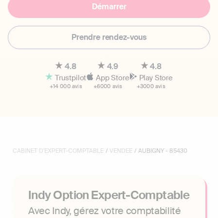
Démarrer
Prendre rendez-vous
4.8
4.9
4.8
Trustpilot
App Store
Play Store
+14 000 avis
+6000 avis
+3000 avis
CABINET D'EXPERT-COMPTABLE
/
VENDEE
/ AUBIGNY - 85430
Indy Option Expert-Comptable
Avec Indy, gérez votre comptabilité