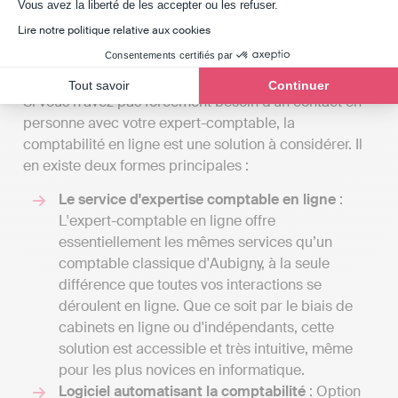
Axeptio consent
même si cela signifie devoir vous y rendre
Vous avez la liberté de les accepter ou les refuser.
uniquement pour les réunions importantes.
Lire notre politique relative aux cookies
Préférer la comptabilité en ligne
Consentements certifiés par
Tout savoir
Continuer
Si vous n'avez pas forcément besoin d'un contact en
personne avec votre expert-comptable, la
comptabilité en ligne est une solution à considérer. Il
en existe deux formes principales :
Le service d'expertise comptable en ligne
:
L'expert-comptable en ligne offre
essentiellement les mêmes services qu’un
comptable classique d'Aubigny, à la seule
différence que toutes vos interactions se
déroulent en ligne. Que ce soit par le biais de
cabinets en ligne ou d'indépendants, cette
solution est accessible et très intuitive, même
pour les plus novices en informatique.
Logiciel automatisant la comptabilité
: Option