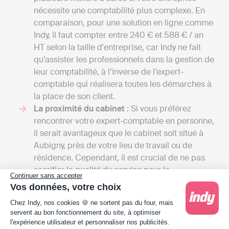
nécessite une comptabilité plus complexe. En
comparaison, pour une solution en ligne comme
Indy, il faut compter entre 240 € et 588 € / an
HT selon la taille d'entreprise, car Indy ne fait
qu’assister les professionnels dans la gestion de
leur comptabilité, à l’inverse de l’expert-
comptable qui réalisera toutes les démarches à
la place de son client.
La proximité du cabinet
: Si vous préférez
rencontrer votre expert-comptable en personne,
il serait avantageux que le cabinet soit situé à
Aubigny, près de votre lieu de travail ou de
résidence. Cependant, il est crucial de ne pas
sacrifier la qualité du service pour la
Continuer sans accepter
commodité. Parfois, il peut être préférable de
Vos données, votre choix
demander un devis à un cabinet situé dans le
Plateforme de Gestion du Consentement : Person
Chez Indy, nos cookies 🍪 ne sortent pas du four, mais
département de la Vendée si ceux de Aubigny et
servent au bon fonctionnement du site, à optimiser
des alentours ne répondent pas à vos attentes,
l'expérience utilisateur et personnaliser nos publicités.