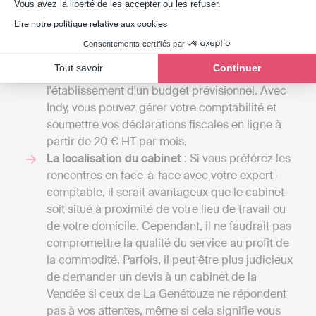
Axeptio consent
Vous avez la liberté de les accepter ou les refuser.
2000 euros par an pour une petite mission
confiée à un comptable indépendant et
Lire notre politique relative aux cookies
atteindre plusieurs milliers d'euros si votre
Consentements certifiés par
entreprise nécessite une comptabilité plus
Tout savoir
Continuer
complexe, incluant la gestion de la paie ou
l'établissement d'un budget prévisionnel. Avec
Indy, vous pouvez gérer votre comptabilité et
soumettre vos déclarations fiscales en ligne à
partir de 20 € HT par mois.
La localisation du cabinet
: Si vous préférez les
rencontres en face-à-face avec votre expert-
comptable, il serait avantageux que le cabinet
soit situé à proximité de votre lieu de travail ou
de votre domicile. Cependant, il ne faudrait pas
compromettre la qualité du service au profit de
la commodité. Parfois, il peut être plus judicieux
de demander un devis à un cabinet de la
Vendée si ceux de La Genétouze ne répondent
pas à vos attentes, même si cela signifie vous