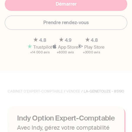
Démarrer
Prendre rendez-vous
4.8
4.9
4.8
Trustpilot
App Store
Play Store
+14 000 avis
+6000 avis
+3000 avis
CABINET D'EXPERT-COMPTABLE
/
VENDEE
/ LA-GENETOUZE - 85190
Indy Option Expert-Comptable
Avec Indy, gérez votre comptabilité