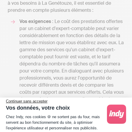
à vos besoins à La Genétouze, il est essentiel de
prendre en compte plusieurs éléments :
Vos exigences
: Le coût des prestations offertes
par un cabinet d'expert-comptable peut varier
considérablement en fonction des détails de la
lettre de mission que vous établirez avec eux. La
gamme des services qu'un cabinet d'expert-
comptable peut fournir est vaste, et le tarif
dépendra du nombre de tâches qu'il assumera
pour votre compte. En dialoguant avec plusieurs
professionnels, vous aurez l'opportunité de
recevoir différents devis et de comparer les
coûts par rapport aux services offerts. Cela vous
donnera également une vue d'ensemble des
Continuer sans accepter
différentes prestations disponibles à La
Vos données, votre choix
Genétouze.
Plateforme de Gestion du Consentement : Person
Chez Indy, nos cookies 🍪 ne sortent pas du four, mais
Les tarifs
: Les frais des cabinets d'experts-
servent au bon fonctionnement du site, à optimiser
comptables peuvent débuter entre 1000 et
l'expérience utilisateur et personnaliser nos publicités.