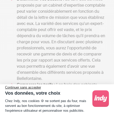
proposés par un cabinet d'expertise comptable
peut varier considérablement en fonction du
détail de la lettre de mission que vous établirez
avec eux. La variété des services qu'un expert-
comptable peut offrir est vaste, et le prix
dépendra du volume de tâches qu'il prendra en
charge pour vous. En discutant avec plusieurs
professionnels, vous aurez l'opportunité de
recevoir une gamme de devis et de comparer
les prix par rapport aux services offerts. Cela
vous permettra également d'avoir une vue
d'ensemble des différents services proposés à
Bellefontaine.
Comparer les tarifs
: Les frais des cabinets
Continuer sans accepter
d'expertise comptable en France commencent
Vos données, votre choix
généralement à 1000 euros par an pour une
Plateforme de Gestion du Consentement : Person
Chez Indy, nos cookies 🍪 ne sortent pas du four, mais
petite mission confiée à un comptable
servent au bon fonctionnement du site, à optimiser
indépendant et aller jusqu'à 4000 euros si votre
l'expérience utilisateur et personnaliser nos publicités.