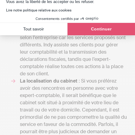
Axeptio consent
entreprise a besoin d'une comptabilité plus
Vous avez la liberté de les accepter ou les refuser.
élaborée, y compris la gestion de la paie ou
Lire notre politique relative aux cookies
l'élaboration de budgets prévisionnels. À
Consentements certifiés par
l'inverse, une solution de comptabilité en ligne
Tout savoir
Continuer
comme Indy coûte entre 240 € et 588 € / an HT
selon l'entreprise car les services proposés sont
différents. Indy assiste ses clients pour gérer
leur comptabilité et la transmission des
déclarations fiscales, tandis que l’expert-
comptable réalise toutes ces actions à la place
de son client.
La localisation du cabinet
: Si vous préférez
avoir des rencontres en personne avec votre
expert-comptable, il serait bénéfique que le
cabinet soit situé à proximité de votre lieu de
travail ou de votre domicile. Cependant, il est
primordial de ne pas compromettre la qualité du
service en faveur de la commodité. Parfois, il
pourrait être plus judicieux de demander un