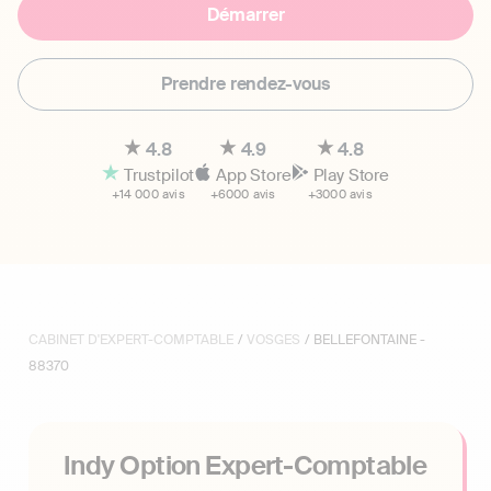
Démarrer
Prendre rendez-vous
4.8
4.9
4.8
Trustpilot
App Store
Play Store
+14 000 avis
+6000 avis
+3000 avis
CABINET D'EXPERT-COMPTABLE
/
VOSGES
/ BELLEFONTAINE -
88370
Indy Option Expert-Comptable