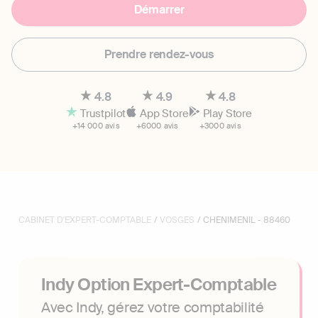
Démarrer
Prendre rendez-vous
4.8
4.9
4.8
Trustpilot
App Store
Play Store
+14 000 avis
+6000 avis
+3000 avis
CABINET D'EXPERT-COMPTABLE
/
VOSGES
/ CHENIMENIL - 88460
Indy Option Expert-Comptable
Avec Indy, gérez votre comptabilité