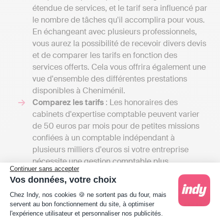
étendue de services, et le tarif sera influencé par
le nombre de tâches qu'il accomplira pour vous.
En échangeant avec plusieurs professionnels,
vous aurez la possibilité de recevoir divers devis
et de comparer les tarifs en fonction des
services offerts. Cela vous offrira également une
vue d'ensemble des différentes prestations
disponibles à Cheniménil.
Comparez les tarifs
: Les honoraires des
cabinets d'expertise comptable peuvent varier
de 50 euros par mois pour de petites missions
confiées à un comptable indépendant à
plusieurs milliers d'euros si votre entreprise
nécessite une gestion comptable plus
Continuer sans accepter
complexe. En revanche, pour une solution en
Vos données, votre choix
ligne comme Indy, les coûts se situent entre 240
Plateforme de Gestion du Consentement : Person
Chez Indy, nos cookies 🍪 ne sortent pas du four, mais
€ et 588 € / an HT en fonction de la taille de
servent au bon fonctionnement du site, à optimiser
l'entreprise, car Indy n'assiste que les
l'expérience utilisateur et personnaliser nos publicités.