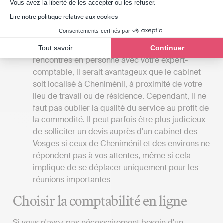
professionnels dans la gestion de leur
Axeptio consent
Vous avez la liberté de les accepter ou les refuser.
comptabilité, contrairement à l’expert-
Lire notre politique relative aux cookies
comptable qui prend en charge toutes les
Consentements certifiés par
démarches à la place de son client.
La proximité du cabinet
: Si vous privilégiez les
Tout savoir
Continuer
rencontres en personne avec votre expert-
comptable, il serait avantageux que le cabinet
soit localisé à Cheniménil, à proximité de votre
lieu de travail ou de résidence. Cependant, il ne
faut pas oublier la qualité du service au profit de
la commodité. Il peut parfois être plus judicieux
de solliciter un devis auprès d'un cabinet des
Vosges si ceux de Cheniménil et des environs ne
répondent pas à vos attentes, même si cela
implique de se déplacer uniquement pour les
réunions importantes.
Choisir la comptabilité en ligne
Si vous n'avez pas nécessairement besoin d'un