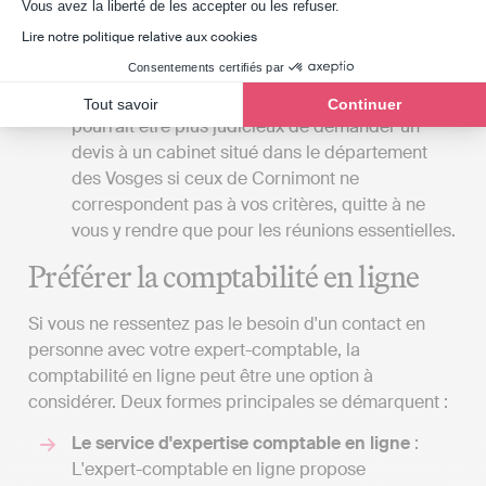
Axeptio consent
Vous avez la liberté de les accepter ou les refuser.
cabinet soit situé à proximité de votre lieu de
Lire notre politique relative aux cookies
travail ou de votre domicile. Cependant, il est
Consentements certifiés par
primordial de ne pas compromettre la qualité du
service en faveur de la commodité. Parfois, il
Tout savoir
Continuer
pourrait être plus judicieux de demander un
devis à un cabinet situé dans le département
des Vosges si ceux de Cornimont ne
correspondent pas à vos critères, quitte à ne
vous y rendre que pour les réunions essentielles.
Préférer la comptabilité en ligne
Si vous ne ressentez pas le besoin d'un contact en
personne avec votre expert-comptable, la
comptabilité en ligne peut être une option à
considérer. Deux formes principales se démarquent :
Le service d'expertise comptable en ligne
:
L'expert-comptable en ligne propose