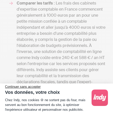
Comparer les tarifs
: Les frais des cabinets
d'expertise comptable en France commencent
généralement à 1000 euros par an pour une
petite mission confiée à un comptable
indépendant et aller jusqu'à 4000 euros si votre
entreprise a besoin d'une comptabilité plus
élaborée, y compris la gestion de la paie ou
l'élaboration de budgets prévisionnels. À
l'inverse, une solution de comptabilité en ligne
comme Indy coûte entre 240 € et 588 € / an HT
selon l'entreprise car les services proposés sont
différents. Indy assiste ses clients pour gérer
leur comptabilité et la transmission des
déclarations fiscales, tandis que l’expert-
Continuer sans accepter
comptable réalise toutes ces actions à la place
Vos données, votre choix
de son client.
Plateforme de Gestion du Consentement : Person
La localisation du cabinet
: Si vous préférez
Chez Indy, nos cookies 🍪 ne sortent pas du four, mais
servent au bon fonctionnement du site, à optimiser
avoir des rencontres en personne avec votre
l'expérience utilisateur et personnaliser nos publicités.
expert-comptable, il serait bénéfique que le