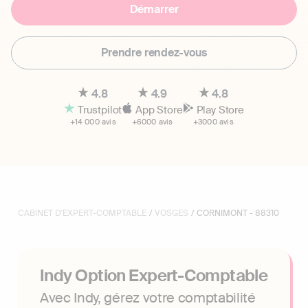
Démarrer
Prendre rendez-vous
4.8
4.9
4.8
Trustpilot
App Store
Play Store
+14 000 avis
+6000 avis
+3000 avis
CABINET D'EXPERT-COMPTABLE
/
VOSGES
/ CORNIMONT - 88310
Indy Option Expert-Comptable
Avec Indy, gérez votre comptabilité