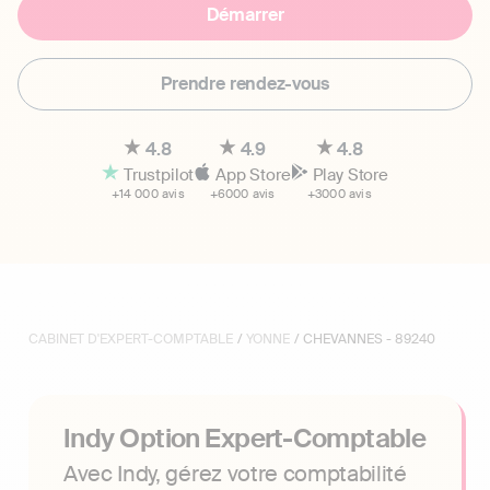
Démarrer
Prendre rendez-vous
4.8
4.9
4.8
Trustpilot
App Store
Play Store
+14 000 avis
+6000 avis
+3000 avis
CABINET D'EXPERT-COMPTABLE
/
YONNE
/ CHEVANNES - 89240
Indy Option Expert-Comptable
Avec Indy, gérez votre comptabilité