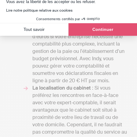
Axeptio consent
Vous avez la liberté de les accepter ou les refuser.
d'experts-comptables peuvent débuter
Lire notre politique relative aux cookies
entre 1000 et 2000 euros par an pour une
Consentements certifiés par
petite mission confiée à un comptable
indépendant et atteindre plusieurs milliers
Tout savoir
Continuer
d'euros si votre entreprise nécessite une
comptabilité plus complexe, incluant la
gestion de la paie ou l'établissement d'un
budget prévisionnel. Avec Indy, vous
pouvez gérer votre comptabilité et
soumettre vos déclarations fiscales en
ligne à partir de 20 € HT par mois.
La localisation du cabinet
: Si vous
préférez les rencontres en face-à-face
avec votre expert-comptable, il serait
avantageux que le cabinet soit situé à
proximité de votre lieu de travail ou de
votre domicile. Cependant, il ne faudrait
pas compromettre la qualité du service au