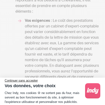
répondant à vos besoins à Chevannes, il est
essentiel de prendre en compte plusieurs
éléments :
Vos exigences
: Le coût des prestations
offertes par un cabinet d'expert-comptable
peut varier considérablement en fonction
des détails de la lettre de mission que vous
établirez avec eux. La gamme des services
qu'un cabinet d'expert-comptable peut
fournir est vaste, et le tarif dépendra du
nombre de tâches qu'il assumera pour
votre compte. En dialoguant avec plusieurs
professionnels, vous aurez l'opportunité de
recevoir différents devis et de comparer
Continuer sans accepter
les coûts par rapport aux services offerts.
Vos données, votre choix
Cela vous donnera également une vue
Plateforme de Gestion du Consentement : Person
d'ensemble des différentes prestations
Chez Indy, nos cookies 🍪 ne sortent pas du four, mais
servent au bon fonctionnement du site, à optimiser
disponibles à Chevannes.
l'expérience utilisateur et personnaliser nos publicités.
Les tarifs
: Les frais des cabinets