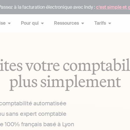
assez à la facturation électronique avec Indy :
c’est simple et 
ise
Pour qui
Ressources
Tarifs
ites votre comptabil
plus simplement
 comptabilité automatisée
ou sans expert comptable
ce 100% français basé à Lyon