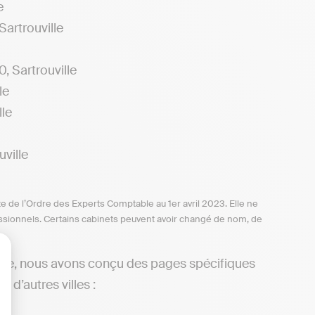
e
artrouville
 Sartrouville
le
le
ville
te de l’Ordre des Experts Comptable au 1er avril 2023. Elle ne
ofessionnels. Certains cabinets peuvent avoir changé de nom, de
ille, nous avons conçu des pages spécifiques
lisez vos Options
 d’autres villes :