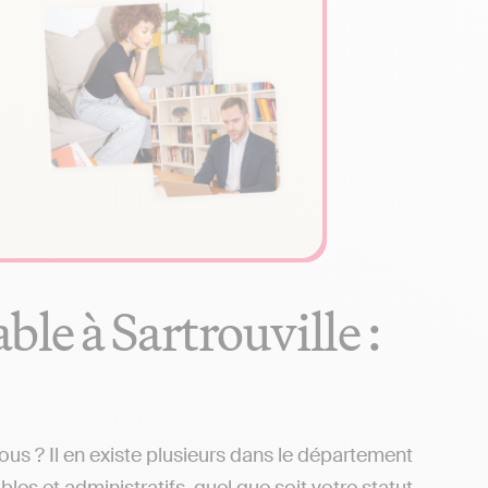
le à Sartrouville :
us ? Il en existe plusieurs dans le département