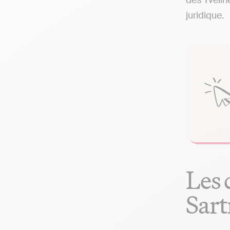
des Yvelin
juridique.
Les 
Sart