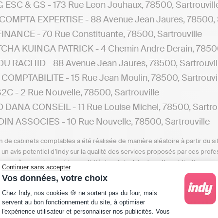
ESC & GS - 173 Rue Leon Jouhaux, 78500, Sartrouvill
OMPTA EXPERTISE - 88 Avenue Jean Jaures, 78500, S
FINANCE - 70 Rue Constituante, 78500, Sartrouville
HA KUINGA PATRICK - 4 Chemin Andre Derain, 78500,
 RACHID - 88 Avenue Jean Jaures, 78500, Sartrouvil
COMPTABILITE - 15 Rue Jean Moulin, 78500, Sartrouvil
C - 2 Rue Nouvelle, 78500, Sartrouville
 DANA CONSEIL - 11 Rue Louise Michel, 78500, Sartrou
N ASSOCIES - 10 Rue Nouvelle, 78500, Sartrouville
n de cabinets comptables a été réalisée de manière aléatoire à partir du si
n un avis potentiel d’Indy sur la qualité des services proposés par ces pr
e, ou même avoir cessé leur activité depuis la date de cette publication.
Continuer sans accepter
Vos données, votre choix
erchez un cabinet comptable aux alentours de Sartrouv
Plateforme de Gestion du Consentement : Personna
Chez Indy, nos cookies 🍪 ne sortent pas du four, mais
donner des détails sur les cabinets d'experts-comptables
servent au bon fonctionnement du site, à optimiser
l'expérience utilisateur et personnaliser nos publicités. Vous