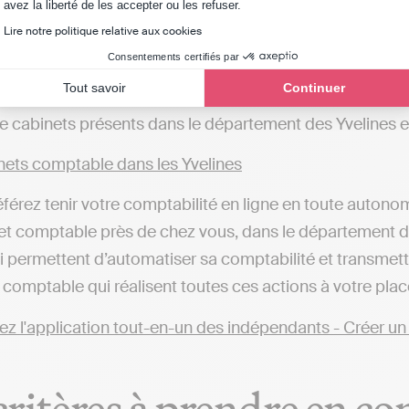
ets comptable à Poissy
Axeptio consent
avez la liberté de les accepter ou les refuser.
ets comptable à Saint-Germain-en-Laye
Lire notre politique relative aux cookies
ets comptable à Porcheville
Consentements certifiés par
ets comptable à Flins-sur-Seine
Tout savoir
Continuer
de cabinets présents dans le département des Yvelines 
ets comptable dans les Yvelines
éférez tenir votre comptabilité en ligne en toute autono
et comptable près de chez vous, dans le département des Y
ui permettent d’automatiser sa comptabilité et transmet
 comptable qui réalisent toutes ces actions à votre plac
critères à prendre en co