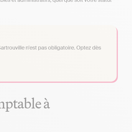
es et administratifs, quel que soit votre statut
rtrouville n'est pas obligatoire. Optez dès
mptable à