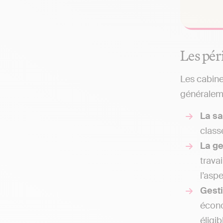
Les pér
Les cabine
généraleme
La sa
classe
La g
trava
l’asp
Gesti
écono
éligib