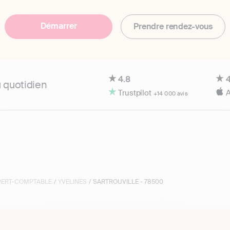
Démarrer
Prendre rendez-vous
4.8
4
u quotidien
Trustpilot
A
+14 000 avis
XPERT-COMPTABLE
/
YVELINES
/ SARTROUVILLE - 78500