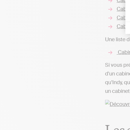
Cabin
Cabin
Cabin
Cabin
Une liste 
Cabin
Si vous pr
d'un cabin
qu’Indy, q
un cabinet
Les 