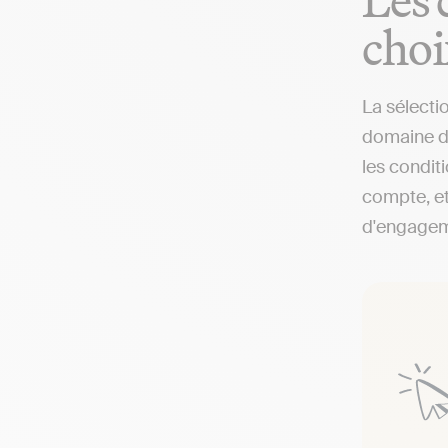
choi
La sélecti
domaine de
les condit
compte, et
d'engageme