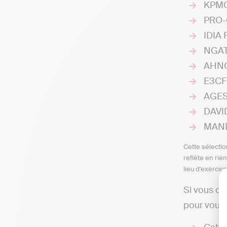
KPMG 
PRO-C
IDIA 
NGATC
AHNOU
E3CF 
AGES2
DAVID
MANDI
Cette sélectio
reflète en rie
lieu d'exercic
Si vous ch
pour vous 