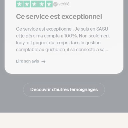
vérifié
Ce service est exceptionnel
Ce service est exceptionnel. Je suis en SASU
et je gère ma compta à 100%. Non seulement
Indy fait gagner du temps dans la gestion
comptable au quotidien, il se connecte à sa
banque, et aux Impôts pour les déclarations.
Lire son avis
Indy facilite le contrôle des documents
comptables qu'il génère. Enfin le support est
hyper réactif et efficace.
Découvrir d'autres témoignages