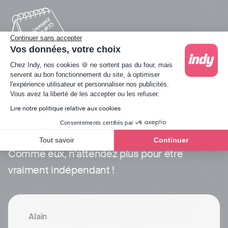
Continuer sans accepter
Vos données, votre choix
Plateforme de Gestion du Consentement : Person
Chez Indy, nos cookies 🍪 ne sortent pas du four, mais
servent au bon fonctionnement du site, à optimiser
l'expérience utilisateur et personnaliser nos publicités.
Axeptio consent
Vous avez la liberté de les accepter ou les refuser.
Plus de 400 000 indépendants
Lire notre politique relative aux cookies
nous font confiance
Consentements certifiés par
Tout savoir
Continuer
Comme eux, n’attendez plus pour être
vraiment indépendant !
Alain