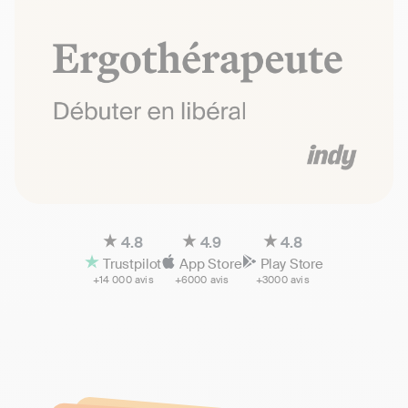
4.8
4.9
4.8
Trustpilot
App Store
Play Store
+14 000 avis
+6000 avis
+3000 avis