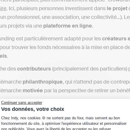
ire
. Ici, plusieurs personnes investissent dans
le projet
d
, un professionnel, une association, une collectivité…). L
eurs projets via une
plateforme
en
ligne
.
nding est particulièrement adapté pour les
créateurs 
 pour trouver les fonds nécessaires à la mise en place de 
els
.
che des
contributeurs
(principalement des particuliers) 
démarche
philanthropique
, qui n’attend pas de contrepar
démarche
motivée
par la perspective de retirer un bénéf
Continuer sans accepter
Vos données, votre choix
Plateforme de Gestion du Consentement : Personna
Chez Indy, nos cookies 🍪 ne sortent pas du four, mais servent au bon
💰 Bon à savoir :
Le montant du financement participa
fonctionnement du site, à optimiser l'expérience utilisateur et personnaliser
mettre en œuvre le projet tel que défini sur la plate
nos publicités. Vous avez la liberté de les accepter ou les refuser.