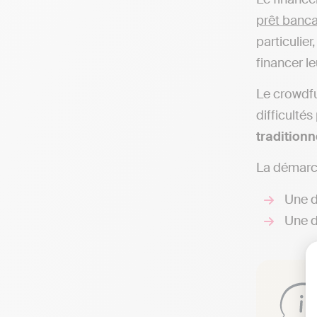
prêt banca
particulier
financer l
Le crowdfu
difficultés
traditionn
La démar
Une 
Une 