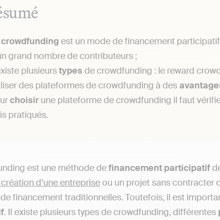
ésumé
e
crowdfunding
est un mode de financement participatif
un grand nombre de contributeurs ;
 existe plusieurs
types
de crowdfunding : le reward crowdf
iliser des plateformes de crowdfunding à des
avantage
ur
choisir
une plateforme de crowdfunding il faut vérifier
ais pratiqués.
unding est une méthode de
financement participatif
de
a création d’une entreprise
ou un projet sans contracter
e financement traditionnelles. Toutefois, il est importan
if
. Il existe plusieurs types de crowdfunding, différentes