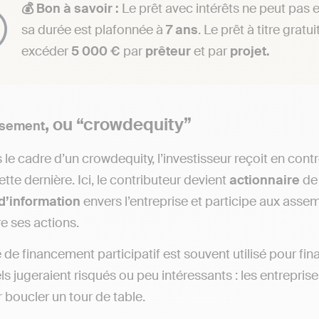
💰 Bon à savoir :
Le prêt avec intérêts ne peut pas
sa durée est plafonnée à
7 ans
. Le prêt à titre gratu
excéder
5 000 €
par
prêteur
et par
projet.
, ou “crowdequity”
ssement
s le cadre d’un crowdequity, l’investisseur reçoit en con
tte dernière. Ici, le contributeur devient
actionnaire
de 
 d’information
envers l’entreprise et participe aux asse
e ses actions.
 de financement participatif est souvent utilisé pour fin
els jugeraient risqués ou peu intéressants : les entrepris
r boucler un tour de table.