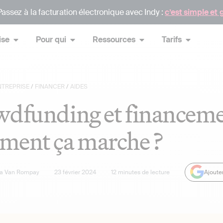
assez à la facturation électronique avec Indy :
c’est simple et 
ise
Pour qui
Ressources
Tarifs
NTREPRISE
/
FINANCER
/
AIDES
dfunding et financement
ment ça marche ?
sa Van Rompay
23 février 2024
12
minutes de lecture
Ajoute