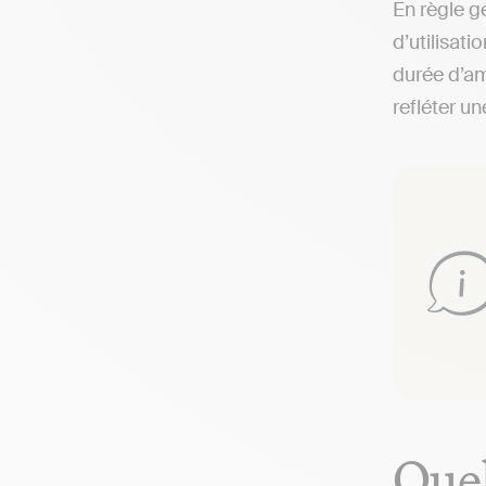
En règle g
d’utilisati
durée d’am
refléter un
Quel