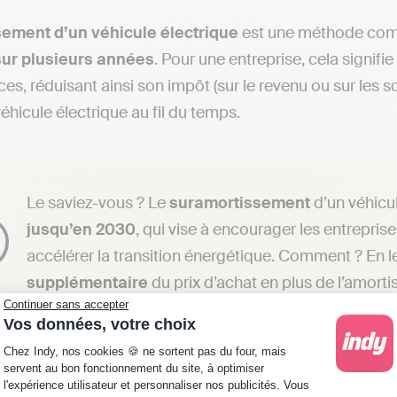
ement d’un véhicule électrique
est une méthode comp
sur plusieurs années
. Pour une entreprise, cela signifi
ces, réduisant ainsi son impôt (sur le revenu ou sur les s
éhicule électrique au fil du temps.
Le saviez-vous ? Le
suramortissement
d’un véhicul
jusqu’en 2030
, qui vise à encourager les entreprise
accélérer la transition énergétique. Comment ? En 
supplémentaire
du prix d’achat en plus de l’amort
Continuer sans accepter
Vos données, votre choix
Plateforme de Gestion du Consentement : Personna
Chez Indy, nos cookies 🍪 ne sortent pas du four, mais
ée d’amortissement
servent au bon fonctionnement du site, à optimiser
l'expérience utilisateur et personnaliser nos publicités. Vous