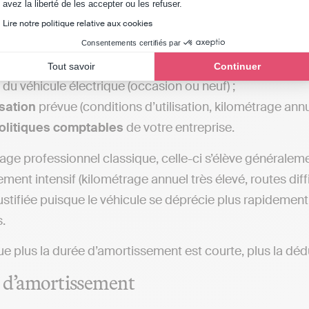
Axeptio consent
avez la liberté de les accepter ou les refuser.
d’amortissement
correspond au
nombre d’années
sur
Lire notre politique relative aux cookies
mposables de l’entreprise, le coût d’acquisition du véhic
Consentements certifiés par
Tout savoir
Continuer
du véhicule électrique (occasion ou neuf) ;
isation
prévue (conditions d’utilisation, kilométrage annue
olitiques comptables
de votre entreprise.
age professionnel classique, celle-ci s’élève généralem
rement intensif (kilométrage annuel très élevé, routes di
ustifiée puisque le véhicule se déprécie plus rapidement.
s.
e plus la durée d’amortissement est courte, plus la déd
 d’amortissement