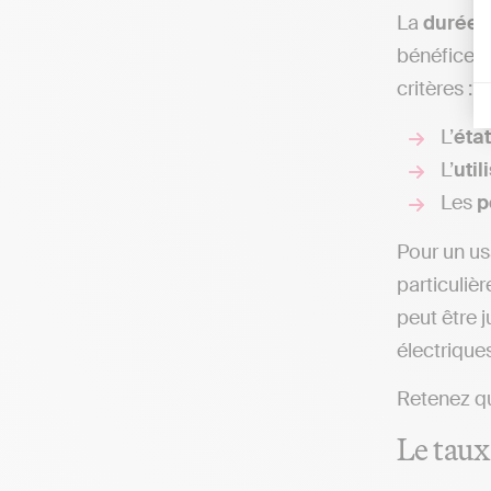
La
durée 
bénéfices i
critères :
L’
état
L’
util
Les
p
Pour un us
particuliè
peut être j
électrique
Retenez qu
Le taux