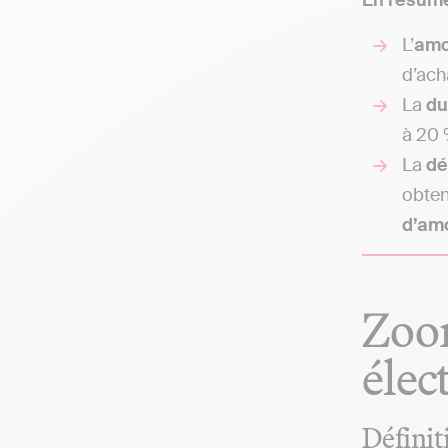
En résumé
L’
amo
d’ach
La
du
à 20 
La
dé
obteni
d’am
Zoom
élec
Définit