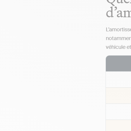
d’am
L’amortiss
notammen
véhicule e