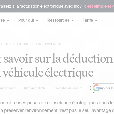
assez à la facturation électronique avec Indy :
c’est simple et 
ise
Pour qui
Ressources
Tarifs
ARGES DÉDUCTIBLES
/
AMORTISSEMENT
 savoir sur la déductio
 véhicule électrique
uriane Kadri
10 février 2026
15
minutes de lecture
Ajouter I
nombreuses prises de conscience écologiques dans le m
 à préserver l’environnement n’est pas le seul avantage de