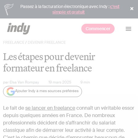
Passez à la facturation électronique avec Indy :
c’est
simple et gratuit
Commencer
FREELANCE
/
DEVENIR FREELANCE
Les étapes pour devenir
formateur en freelance
par
Elsa Van Rompay
19 mars 2025
9
min
Ajouter Indy à mes sources préférées
Le fait de
se lancer en freelance
connaît un véritable essor
depuis quelques années en France. De nombreux
professionnels décident de s’affranchir du salariat
classique afin de démarrer leur activité à leur compte.
C’est le chemin que décide d’emprunter beaucoup de