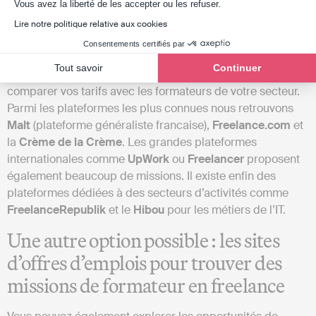
Axeptio consent
Vous avez la liberté de les accepter ou les refuser.
Des
plateformes en ligne
dédiées au freelancing existent
Lire notre politique relative aux cookies
aujourd’hui. N’hésitez pas à vous créer un profil sur les
Consentements certifiés par
différentes plateformes en y indiquant vos compétences,
Tout savoir
Continuer
vos tarifs, votre ancienneté…etc. Vous pourrez également
comparer vos tarifs avec les formateurs de votre secteur.
Parmi les plateformes les plus connues nous retrouvons
Malt
(plateforme généraliste francaise),
Freelance.com
et
la
Crème de la Crème
. Les grandes plateformes
internationales comme
UpWork
ou
Freelancer
proposent
également beaucoup de missions. Il existe enfin des
plateformes dédiées à des secteurs d’activités comme
FreelanceRepublik
et le
Hibou
pour les métiers de l’IT.
Une autre option possible : les sites
d’offres d’emplois pour trouver des
missions de formateur en freelance