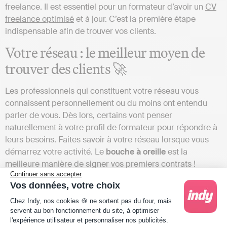
freelance. Il est essentiel pour un formateur d’avoir un
CV
freelance optimisé
et à jour. C’est la première étape
indispensable afin de trouver vos clients.
Votre réseau : le meilleur moyen de
trouver des clients 🚀
Les professionnels qui constituent votre réseau vous
connaissent personnellement ou du moins ont entendu
parler de vous. Dès lors, certains vont penser
naturellement à votre profil de formateur pour répondre à
leurs besoins. Faites savoir à votre réseau lorsque vous
démarrez votre activité. Le
bouche à oreille
est la
meilleure manière de signer vos premiers contrats !
Continuer sans accepter
N’hésitez pas à en parler sur vos réseaux sociaux, qui sont
Vos données, votre choix
un relais efficace pour partager votre situation et vos
Plateforme de Gestion du Consentement : Person
aspirations.
Chez Indy, nos cookies 🍪 ne sortent pas du four, mais
servent au bon fonctionnement du site, à optimiser
Les plateformes dédiées à la freelance
l'expérience utilisateur et personnaliser nos publicités.