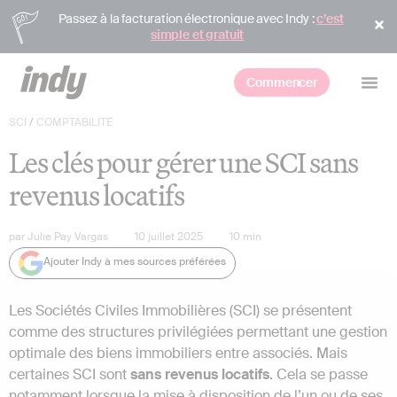
Passez à la facturation électronique avec Indy :
c’est
simple et gratuit
Commencer
SCI
/
COMPTABILITÉ
Les clés pour gérer une SCI sans
revenus locatifs
par
Julie Pay Vargas
10 juillet 2025
10
min
Ajouter Indy à mes sources préférées
Les Sociétés Civiles Immobilières (SCI) se présentent
comme des structures privilégiées permettant une gestion
optimale des biens immobiliers entre associés. Mais
certaines SCI sont
sans revenus locatifs
. Cela se passe
notamment lorsque la mise à disposition de l’un ou de ses