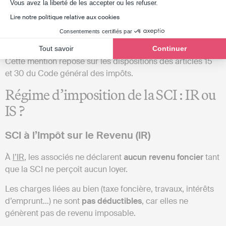
2072-S-A1-SD
, dans la rubrique « Recettes ». En effet, on
Axeptio consent
Vous avez la liberté de les accepter ou les refuser.
retrouve :
« Recettes qu’aurait pu produire la location des
Lire notre politique relative aux cookies
propriétés qui ne sont pas affectées à l’habitation dont la
Consentements certifiés par
société se réserve la jouissance ou qu’elle met
gratuitement à la disposition des associés ou des tiers »
.
Tout savoir
Continuer
Cette mention repose sur les dispositions des articles 15
et 30 du Code général des impôts.
Régime d’imposition de la SCI : IR ou
IS ?
SCI à l’Impôt sur le Revenu (IR)
À
l’IR
, les associés ne déclarent
aucun revenu foncier
tant
que la SCI ne perçoit aucun loyer.
Les charges liées au bien (taxe foncière, travaux, intérêts
d’emprunt…) ne sont
pas déductibles
, car elles ne
génèrent pas de revenu imposable.