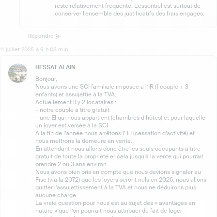
reste relativement fréquente. L’essentiel est surtout de
conserver l’ensemble des justificatifs des frais engagés.
Répondre
11 juillet 2025 à 9 h 08 min
BESSAT ALAIN
Bonjour,
Nous avons une SCI familiale imposée à l’IR (1 couple + 3
enfants) et assujettie à la TVA.
Actuellement il y 2 locataires :
– notre couple à titre gratuit
– une EI qui nous appartient (chambres d’hôtes) et pour laquelle
un loyer est versée à la SCI
A la fin de l’année nous arrêtons l’ EI (cessation d’activité) et
nous mettrons la demeure en vente.
En attendant nous allons donc être les seuls occupants à titre
gratuit de toute la propriété er cela jusqu’à la vente qui pourrait
prendre 2 ou 3 ans environ.
Nous avons bien pris en compte que nous devions signaler au
Fisc (via la 2072) que les loyers seront nuls en 2026, nous allons
quitter l’assujettissement à la TVA et nous ne déduirons plus
aucune charge.
La vraie question pour nous est au sujet des « avantages en
nature » que l’on pourrait nous attribuer du fait de loger