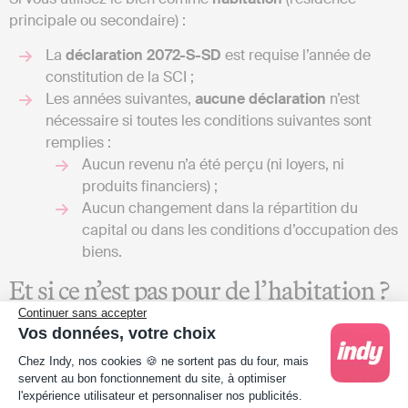
principale ou secondaire) :
La
déclaration 2072-S-SD
est requise l’année de
constitution de la SCI ;
Les années suivantes,
aucune déclaration
n’est
nécessaire si toutes les conditions suivantes sont
remplies :
Aucun revenu n’a été perçu (ni loyers, ni
produits financiers) ;
Aucun changement dans la répartition du
capital ou dans les conditions d’occupation des
biens.
Et si ce n’est pas pour de l’habitation ?
Continuer sans accepter
Si le bien mis à disposition sert à un usage autre que
Vos données, votre choix
l’habitation, la SCI doit déclarer des
revenus théoriques.
Plateforme de Gestion du Consentement : Person
Chez Indy, nos cookies 🍪 ne sortent pas du four, mais
servent au bon fonctionnement du site, à optimiser
Ce revenu fictif est indiqué à la
ligne 4 du formulaire
l'expérience utilisateur et personnaliser nos publicités.