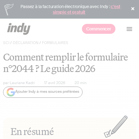
Passez à la facturation électronique avec Indy :
c’est
simple et gratuit
Commencer
SCI
/
DÉCLARATION
/
FORMULAIRES
Comment remplir le formulaire
n°2044 ? Le guide 2026
par
Lauriane Kadri
17 avril 2026
20
min
Ajouter Indy à mes sources préférées
En résumé