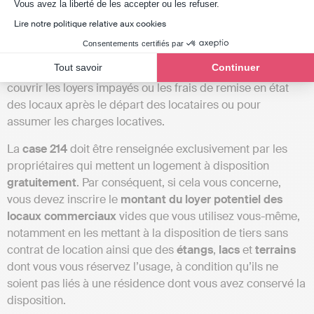
Axeptio consent
Vous avez la liberté de les accepter ou les refuser.
La
case 213
concerne la déclaration des
subventions
Lire notre politique relative aux cookies
reçues
, telles que celles de l’Anah. Il convient également
Consentements certifiés par
de souligner que le
dépôt de garantie n’est pas inclus
car
Tout savoir
Continuer
il ne constitue pas une recette, hormis s’il est utilisé pour
couvrir les loyers impayés ou les frais de remise en état
des locaux après le départ des locataires ou pour
assumer les charges locatives.
La
case 214
doit être renseignée exclusivement par les
propriétaires qui mettent un logement à disposition
gratuitement
. Par conséquent, si cela vous concerne,
vous devez inscrire le
montant du loyer potentiel
des
locaux commerciaux
vides que vous utilisez vous-même,
notamment en les mettant à la disposition de tiers sans
contrat de location ainsi que des
étangs
,
lacs
et
terrains
dont vous vous réservez l’usage, à condition qu’ils ne
soient pas liés à une résidence dont vous avez conservé la
disposition.