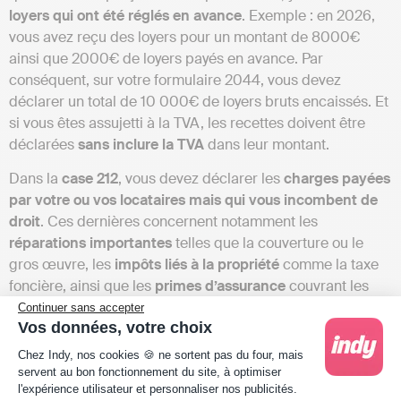
loyers qui ont été réglés en avance
. Exemple : en 2026,
vous avez reçu des loyers pour un montant de 8000€
ainsi que 2000€ de loyers payés en avance. Par
conséquent, sur votre formulaire 2044, vous devez
déclarer un total de 10 000€ de loyers bruts encaissés. Et
si vous êtes assujetti à la TVA, les recettes doivent être
déclarées
sans inclure la TVA
dans leur montant.
Dans la
case 212
, vous devez déclarer les
charges payées
par votre ou vos locataires mais qui vous incombent de
droit
. Ces dernières concernent notamment les
réparations importantes
telles que la couverture ou le
gros œuvre, les
impôts
liés à la propriété
comme la taxe
foncière, ainsi que les
primes d’assurance
couvrant les
risques dont le propriétaire est responsable, comme les
Continuer sans accepter
Vos données, votre choix
incendies. Il arrive parfois que ces charges soient
Plateforme de Gestion du Consentement : Person
initialement réglées par les locataires puis remboursées
Chez Indy, nos cookies 🍪 ne sortent pas du four, mais
par vos soins, mais vous devez tout de même payer des
servent au bon fonctionnement du site, à optimiser
l'expérience utilisateur et personnaliser nos publicités.
taxes sur ces montants.