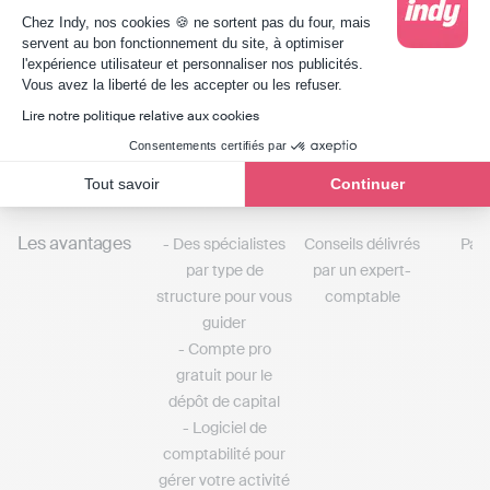
Plateforme de Gestion du Consentement : Person
Chez Indy, nos cookies 🍪 ne sortent pas du four, mais
servent au bon fonctionnement du site, à optimiser
Complexité
Formulaire à
Multiples échanges
Man
l'expérience utilisateur et personnaliser nos publicités.
Axeptio consent
remplir en ligne +
par mail ou par
conn
Vous avez la liberté de les accepter ou les refuser.
rendez-vous
téléphone
juridi
Lire notre politique relative aux cookies
d'accompagnement
d'erreu
Consentements certifiés par
avec un spécialiste
for
Tout savoir
Continuer
Les avantages
- Des spécialistes
Conseils délivrés
Pas 
par type de
par un expert-
structure pour vous
comptable
guider
- Compte pro
gratuit pour le
dépôt de capital
- Logiciel de
comptabilité pour
gérer votre activité