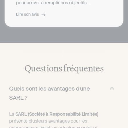
pour arriver à remplir nos objectifs.
Lire son avis
Au petit soin et super commerçant, CA n’hésite
pas à faire des jouer des parrainages et tout
ça avec la bonne humeur.
Un prix défiant toute concurrence en plus de
ça... foncez
Questions fréquentes
Quels sont les avantages d'une
SARL ?
La
SARL (Société à Responsabilité Limitée)
présente
plusieurs avantages
pour les
entrepreneurs. Voici les principaux points à