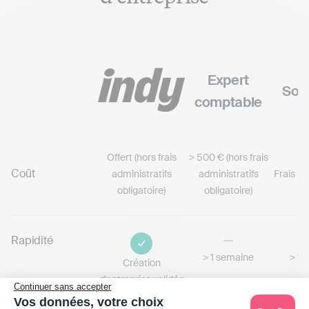
Expert
Soi
comptable
Offert (hors frais
> 500 € (hors frais
Coût
administratifs
administratifs
Frais ad
obligatoire)
obligatoire)
Rapidité
> 1 semaine
> 1 
Création
d'entreprise validée
Continuer sans accepter
en quelques jours
Vos données, votre choix