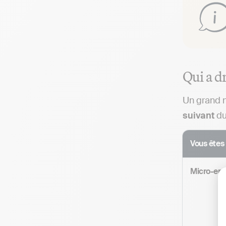
Qui a d
Un grand n
suivant
du
Vous êtes 
Micro-ent