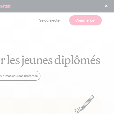
gratuit
Se connecter
Commencer
ur les jeunes diplômés
dy à mes sources préférées