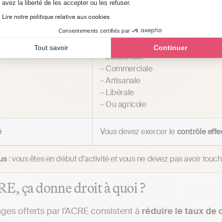
Axeptio consent
avez la liberté de les accepter ou les refuser.
ville (QPPV)
– … etc
Lire notre politique relative aux cookies
Consentements certifiés par
ise individuelle (hors
Votre activité exercée est :
Tout savoir
Continuer
– Industrielle
– Commerciale
– Artisanale
– Libérale
– Ou agricole
é
Vous devez exercer le
contrôle effec
us
: vous êtes en début d’activité et vous ne devez pas avoir touch
RE, ça donne droit à quoi ?
ges offerts par l’ACRE consistent à
réduire le taux de 