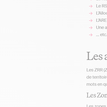
Le RS
L’All
L’ARE
Une a
… etc
Les 
Les ZRR (Z
de territoi
mots en qu
Les Zon
Les zones 