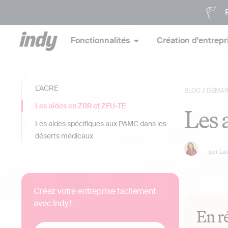
P
Fonctionnalités
Création d'entrepr
L’ACRE
BLOG
/
DÉMA
Les aides en ZRR et ZFU-TE
Les 
Les aides spécifiques aux PAMC dans les
déserts médicaux
par
La
Créez votre entreprise facilement
avec Indy !
En r