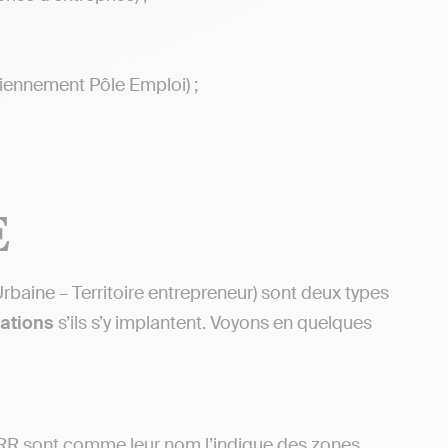
ciennement Pôle Emploi) ;
E
rbaine – Territoire entrepreneur) sont deux types
rations
s’ils s’y implantent. Voyons en quelques
ZRR sont comme leur nom l’indique des zones