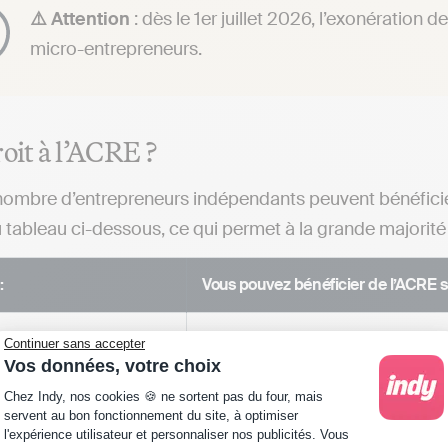
⚠️ Attention
: dès le 1er juillet 2026, l’exonération 
micro-entrepreneurs.
roit à l’ACRE ?
ombre d’entrepreneurs indépendants peuvent bénéficier 
 tableau ci-dessous, ce qui permet à la grande majorité 
:
Vous pouvez bénéficier de l’ACRE si
repreneur
– Vous avez entre 18 et 25 ans
Continuer sans accepter
– Vous touchez l’ARE (le chômage), l
Vos données, votre choix
– Vous êtes demandeur d’emploi n
Plateforme de Gestion du Consentement : Personna
Chez Indy, nos cookies 🍪 ne sortent pas du four, mais
– Vous êtes sans emploi et avez si
servent au bon fonctionnement du site, à optimiser
– Vous créez ou reprenez une entrepr
l'expérience utilisateur et personnaliser nos publicités. Vous