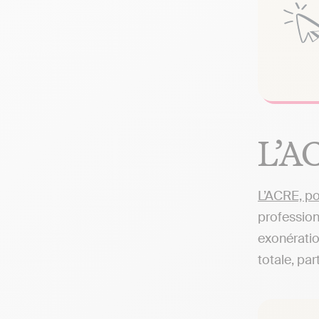
L’A
L’ACRE, po
profession
exonératio
totale, par