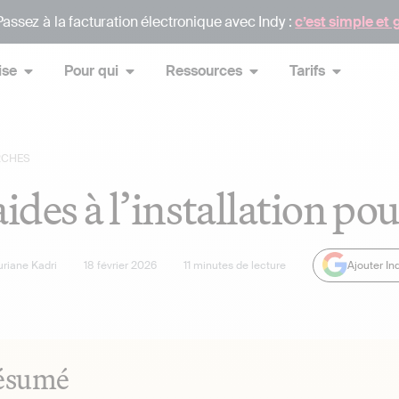
assez à la facturation électronique avec Indy :
c’est simple et 
ise
Pour qui
Ressources
Tarifs
RCHES
aides à l’installation po
uriane Kadri
18 février 2026
11
minutes de lecture
Ajouter In
ésumé