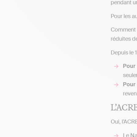
pendant un
Pour les a
Comment ce
réduites d
Depuis le 1
Pour 
seule
Pour 
reven
L’ACRE 
Oui, l’ACR
Le Na