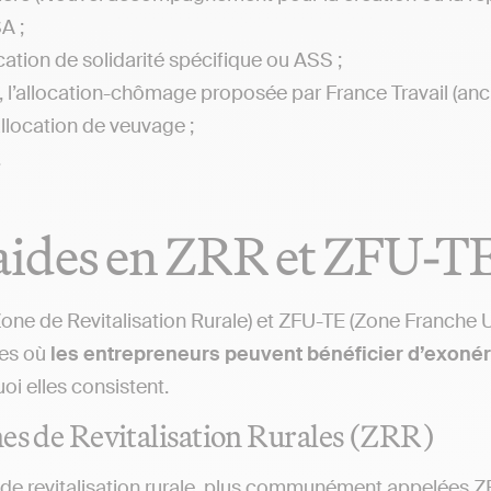
A ;
ocation de solidarité spécifique ou ASS ;
, l’allocation-chômage proposée par France Travail (an
llocation de veuvage ;
.
aides en ZRR et ZFU-T
one de Revitalisation Rurale) et ZFU-TE (Zone Franche U
res où
les entrepreneurs peuvent bénéficier d’exoné
oi elles consistent.
es de Revitalisation Rurales (ZRR)
de revitalisation rurale, plus communément appelées 