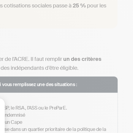
des cotisations sociales passe à
25 %
pour les
de l’ACRE. Il faut remplir
un des critères
des indépendants d’être éligible.
 vous remplissez une des situations :
’ASP, le RSA, l’ASS ou le PreParE.
on indemnisé
lisez vos Options
gné un Cape
ise dans un quartier prioritaire de la politique de la