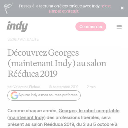
Passez à la facturation électronique avec Indy :
c’est
simple et gratuit
Commencer
BLOG
/
ACTUALITÉ
Découvrez Georges
(maintenant Indy) au salon
Rééduca 2019
par
Valentine Flehoc
18 septembre 2019
2
min
Ajouter Indy à mes sources préférées
Comme chaque année,
Georges, le robot comptable
(maintenant Indy)
des professions libérales, sera
présent au salon Rééduca 2019, du 3 au 5 octobre à