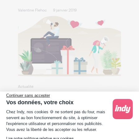
Valentine Flehoc
9 janvier 2019
Actualité
Découvrez notre offre spéciale de
Continuer sans accepter
Vos données, votre choix
parrainage pour le mois de février ❤️
Plateforme de Gestion du Consentement : Person
Chez Indy, nos cookies 🍪 ne sortent pas du four, mais
Valentine Flehoc
6 février 2020
servent au bon fonctionnement du site, à optimiser
l'expérience utilisateur et personnaliser nos publicités.
Axeptio consent
Vous avez la liberté de les accepter ou les refuser.
Lire notre politique relative aux cookies