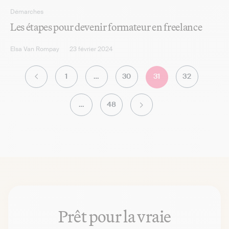
Démarches
Les étapes pour devenir formateur en freelance
Elsa Van Rompay
23 février 2024
1
…
30
31
32
P
…
48
S
Prêt pour la vraie