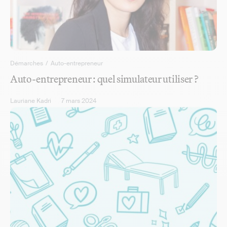
Démarches
/
Auto-entrepreneur
Auto-entrepreneur : quel simulateur utiliser ?
Lauriane Kadri
7 mars 2024