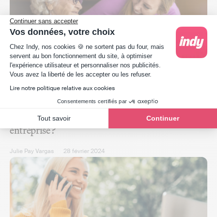
Continuer sans accepter
Vos données, votre choix
Plateforme de Gestion du Consentement : Person
Chez Indy, nos cookies 🍪 ne sortent pas du four, mais
servent au bon fonctionnement du site, à optimiser
l'expérience utilisateur et personnaliser nos publicités.
Axeptio consent
Vous avez la liberté de les accepter ou les refuser.
Lire notre politique relative aux cookies
Démarches
/
Auto-entrepreneur
Consentements certifiés par
Comment devenir aide à domicile en auto-
Tout savoir
Continuer
entreprise ?
Julie Pay Vargas
28 février 2024