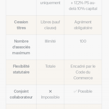
uniquement
+ 17,2% PS au-
delà 10% capital
Cession
Libres (sauf
Agrément
titres
clause)
obligatoire
Nombre
Illimité
100
d’associés
maximum
Flexibilité
Totale
Encadré par le
statutaire
Code du
Commerce
Conjoint
❌
✅ Possible
collaborateur
Impossible