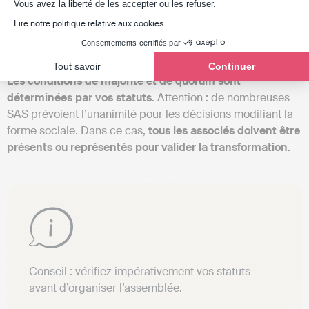
Axeptio consent
la modification des statuts et la nomination du ou des
Vous avez la liberté de les accepter ou les refuser.
gérants.
Lire notre politique relative aux cookies
Consentements certifiés par
Les conditions de vote
Tout savoir
Continuer
Les conditions de majorité et de quorum sont
déterminées par vos statuts
. Attention : de nombreuses
SAS prévoient l’unanimité pour les décisions modifiant la
forme sociale. Dans ce cas,
tous les associés doivent être
présents ou représentés pour valider la transformation.
Conseil : vérifiez impérativement vos statuts
avant d’organiser l’assemblée.