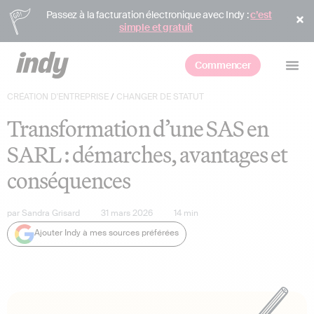
Passez à la facturation électronique avec Indy :
c’est
simple et gratuit
Commencer
CRÉATION D'ENTREPRISE
/
CHANGER DE STATUT
Transformation d’une SAS en
SARL : démarches, avantages et
conséquences
par
Sandra Grisard
31 mars 2026
14
min
Ajouter Indy à mes sources préférées