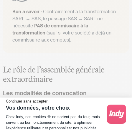
Bon à savoir :
Contrairement à la transformation
SARL → SAS, le passage SAS → SARL ne
nécessite
PAS de commissaire à la
transformation
(sauf si votre société a déjà un
commissaire aux comptes).
Le rôle de l’assemblée générale
extraordinaire
Les modalités de convocation
Continuer sans accepter
La
convocation des associés
suit les règles prévues dans
Vos données, votre choix
vos statuts de SAS. Le
délai minimum est généralement
Plateforme de Gestion du Consentement : Person
Chez Indy, nos cookies 🍪 ne sortent pas du four, mais
de 8 jours
avant la tenue de l’assemblée. L’
ordre du jour
servent au bon fonctionnement du site, à optimiser
doit mentionner explicitement la transformation en SARL,
l'expérience utilisateur et personnaliser nos publicités.