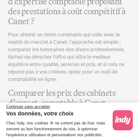
d’expertise comptable proposant
des prestations à coût compétitif à
Canet ?
Pour obtenir un devis comptable qui colle avec la
réalité du marché à Canet, l'approche est simple :
comparez les honoraires des divers professionnels,
tâchez de dénicher l'offre qui offre le meilleur
équilibre entre qualité, services et prix, et si cela ne
répond pas à vos critères, optez pour un outil de
comptabilité en ligne.
Comparer les prix des cabinets
d’expert-comptable à Canet
Continuer sans accepter
Vos données, votre choix
Pour obtenir un devis de cabinet comptable aligné sur
Plateforme de Gestion du Consentement : Person
la réalité du marché d'Aude, que votre entreprise soit
Chez Indy, nos cookies 🍪 ne sortent pas du four, mais
servent au bon fonctionnement du site, à optimiser
établie à Canet ou ailleurs, plusieurs éléments doivent
l'expérience utilisateur et personnaliser nos publicités.
être pris en compte :