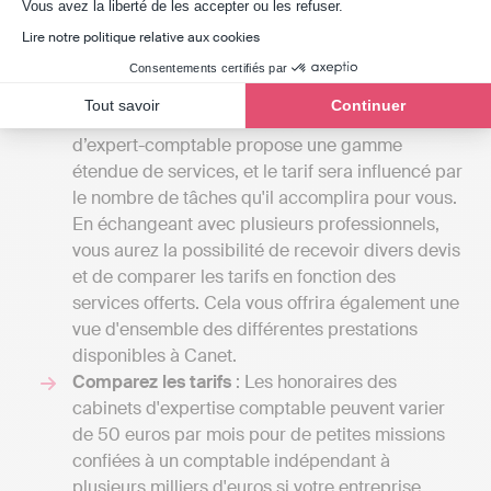
Axeptio consent
Vous avez la liberté de les accepter ou les refuser.
Lire notre politique relative aux cookies
Clarifiez vos besoins
: Les coûts des services
fournis par un cabinet d'experts-comptables
Consentements certifiés par
peuvent varier considérablement en fonction
Tout savoir
Continuer
des termes de la lettre de mission. Un cabinet
d’expert-comptable propose une gamme
étendue de services, et le tarif sera influencé par
le nombre de tâches qu'il accomplira pour vous.
En échangeant avec plusieurs professionnels,
vous aurez la possibilité de recevoir divers devis
et de comparer les tarifs en fonction des
services offerts. Cela vous offrira également une
vue d'ensemble des différentes prestations
disponibles à Canet.
Comparez les tarifs
: Les honoraires des
cabinets d'expertise comptable peuvent varier
de 50 euros par mois pour de petites missions
confiées à un comptable indépendant à
plusieurs milliers d'euros si votre entreprise