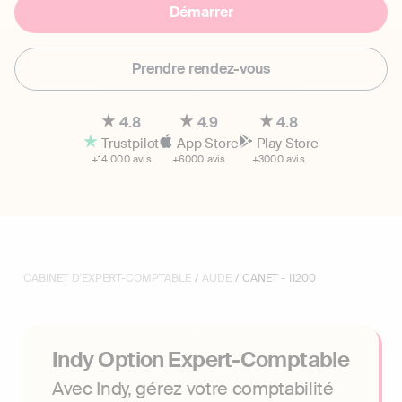
Démarrer
Prendre rendez-vous
4.8
4.9
4.8
Trustpilot
App Store
Play Store
+14 000 avis
+6000 avis
+3000 avis
CABINET D'EXPERT-COMPTABLE
/
AUDE
/ CANET - 11200
Indy Option Expert-Comptable
Avec Indy, gérez votre comptabilité