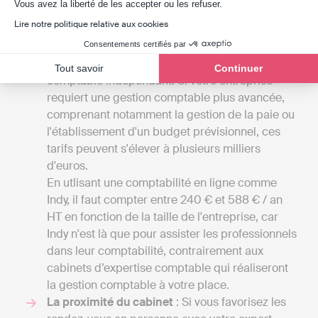
Axeptio consent
Vous avez la liberté de les accepter ou les refuser.
Les tarifs
: Les tarifs associés aux services des
Lire notre politique relative aux cookies
cabinets d'experts-comptables d'Aude peuvent
débuter à partir de 1000 à 2000 euros par an
Consentements certifiés par
pour des petites missions confiées à un
Tout savoir
Continuer
comptable indépendant. Si votre entreprise
requiert une gestion comptable plus avancée,
comprenant notamment la gestion de la paie ou
l'établissement d'un budget prévisionnel, ces
tarifs peuvent s'élever à plusieurs milliers
d'euros.
En utlisant une comptabilité en ligne comme
Indy, il faut compter entre 240 € et 588 € / an
HT en fonction de la taille de l'entreprise, car
Indy n'est là que pour assister les professionnels
dans leur comptabilité, contrairement aux
cabinets d’expertise comptable qui réaliseront
la gestion comptable à votre place.
La proximité du cabinet
: Si vous favorisez les