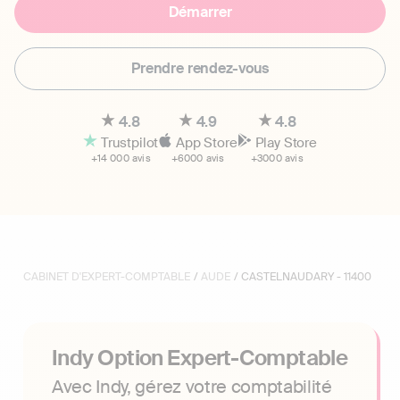
Démarrer
Prendre rendez-vous
4.8
4.9
4.8
Trustpilot
App Store
Play Store
+14 000 avis
+6000 avis
+3000 avis
CABINET D'EXPERT-COMPTABLE
/
AUDE
/ CASTELNAUDARY - 11400
Indy Option Expert-Comptable
Avec Indy, gérez votre comptabilité