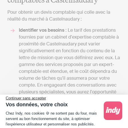
Pour obtenir un devis comptable qui colle avec la
réalité du marché à Castelnaudary :
Identifier vos besoins
: Le tarif des prestations
fournies par un cabinet d'expertise comptable à
proximité de Castelnaudary peut varier
significativement en fonction du contenu de la
lettre de mission que vous définirez avec eux. La
gamme des services proposés par un expert-
comptable est étendue, et le coût dépendra du
volume de tâches qu'il assumera pour votre
compte. En engageant des conversations avec
plusieurs spécialistes, vous aurez l'opportunité
de recevoir divers devis et de comparer les
Continuer sans accepter
Vos données, votre choix
tarifs en fonction des services offerts. Cela vous
Plateforme de Gestion du Consentement : Person
permettra également d'avoir une vision
Chez Indy, nos cookies 🍪 ne sortent pas du four, mais
complète des différentes prestations
servent au bon fonctionnement du site, à optimiser
l'expérience utilisateur et personnaliser nos publicités.
disponibles à Castelnaudary.