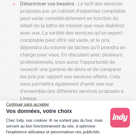
Déterminer vos besoins
: Le tarif des services
proposés par un cabinet d'expertise comptable
peut varier considérablement en fonction du
détail de la lettre de mission que vous établirez
avec eux. La variété des services qu'un expert-
comptable peut offrir est vaste, et le prix
dépendra du volume de tâches qu'il prendra en
charge pour vous. En discutant avec plusieurs
professionnels, vous aurez l'opportunité de
recevoir une gamme de devis et de comparer
les prix par rapport aux services offerts. Cela
vous permettra également d'avoir une vue
d'ensemble des différents services proposés à
Limoux.
Continuer sans accepter
Comparer les tarifs
: Les frais des cabinets
Vos données, votre choix
d'expertise comptable en France commencent
Plateforme de Gestion du Consentement : Person
généralement à 1000 euros par an pour une
Chez Indy, nos cookies 🍪 ne sortent pas du four, mais
servent au bon fonctionnement du site, à optimiser
petite mission confiée à un comptable
l'expérience utilisateur et personnaliser nos publicités.
indépendant et aller jusqu'à 4000 euros si votre