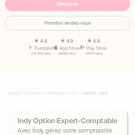
Démarrer
Prendre rendez-vous
4.8
4.9
4.8
Trustpilot
App Store
Play Store
+14 000 avis
+6000 avis
+3000 avis
CABINET D'EXPERT-COMPTABLE
/
AUDE
/ LIMOUX - 11300
Indy Option Expert-Comptable
Avec Indy, gérez votre comptabilité