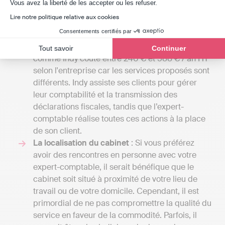
Axeptio consent
Vous avez la liberté de les accepter ou les refuser.
entreprise a besoin d'une comptabilité plus
Lire notre politique relative aux cookies
élaborée, y compris la gestion de la paie ou
Consentements certifiés par
l'élaboration de budgets prévisionnels. À
l'inverse, une solution de comptabilité en ligne
Tout savoir
Continuer
comme Indy coûte entre 240 € et 588 € / an HT
selon l'entreprise car les services proposés sont
différents. Indy assiste ses clients pour gérer
leur comptabilité et la transmission des
déclarations fiscales, tandis que l’expert-
comptable réalise toutes ces actions à la place
de son client.
La localisation du cabinet
: Si vous préférez
avoir des rencontres en personne avec votre
expert-comptable, il serait bénéfique que le
cabinet soit situé à proximité de votre lieu de
travail ou de votre domicile. Cependant, il est
primordial de ne pas compromettre la qualité du
service en faveur de la commodité. Parfois, il