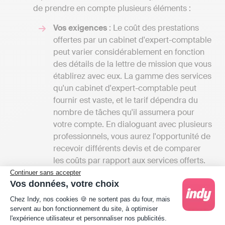
de prendre en compte plusieurs éléments :
Vos exigences
: Le coût des prestations
offertes par un cabinet d'expert-comptable
peut varier considérablement en fonction
des détails de la lettre de mission que vous
établirez avec eux. La gamme des services
qu'un cabinet d'expert-comptable peut
fournir est vaste, et le tarif dépendra du
nombre de tâches qu'il assumera pour
votre compte. En dialoguant avec plusieurs
professionnels, vous aurez l'opportunité de
recevoir différents devis et de comparer
les coûts par rapport aux services offerts.
Cela vous donnera également une vue
Continuer sans accepter
Vos données, votre choix
d'ensemble des différentes prestations
Plateforme de Gestion du Consentement : Person
disponibles à Trizay.
Chez Indy, nos cookies 🍪 ne sortent pas du four, mais
Les tarifs
: Les frais des cabinets
servent au bon fonctionnement du site, à optimiser
l'expérience utilisateur et personnaliser nos publicités.
d'experts-comptables peuvent débuter