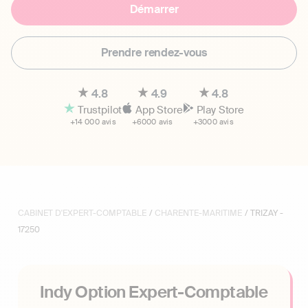
Démarrer
Prendre rendez-vous
4.8
4.9
4.8
Trustpilot
App Store
Play Store
+14 000 avis
+6000 avis
+3000 avis
CABINET D'EXPERT-COMPTABLE
/
CHARENTE-MARITIME
/ TRIZAY -
17250
Indy Option Expert-Comptable