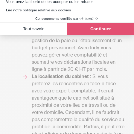
Axeptio consent
Vous avez la liberté de les accepter ou les refuser.
entre 1000 et 2000 euros par an pour une
Lire notre politique relative aux cookies
petite mission confiée à un comptable
indépendant et atteindre plusieurs milliers
Consentements certifiés par
d'euros si votre entreprise nécessite une
Tout savoir
Continuer
comptabilité plus complexe, incluant la
gestion de la paie ou l'établissement d'un
budget prévisionnel. Avec Indy, vous
pouvez gérer votre comptabilité et
soumettre vos déclarations fiscales en
ligne à partir de 20 € HT par mois.
La localisation du cabinet
: Si vous
préférez les rencontres en face-à-face
avec votre expert-comptable, il serait
avantageux que le cabinet soit situé à
proximité de votre lieu de travail ou de
votre domicile. Cependant, il ne faudrait
pas compromettre la qualité du service au
profit de la commodité. Parfois, il peut être
plus judicieux de demander un devis à un