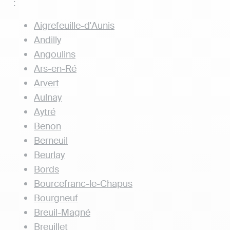
:
Aigrefeuille-d'Aunis
Andilly
Angoulins
Ars-en-Ré
Arvert
Aulnay
Aytré
Benon
Berneuil
Beurlay
Bords
Bourcefranc-le-Chapus
Bourgneuf
Breuil-Magné
Breuillet