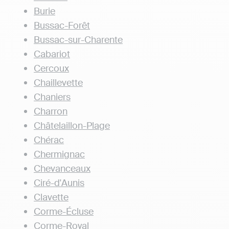
Burie
Bussac-Forêt
Bussac-sur-Charente
Cabariot
Cercoux
Chaillevette
Chaniers
Charron
Châtelaillon-Plage
Chérac
Chermignac
Chevanceaux
Ciré-d'Aunis
Clavette
Corme-Écluse
Corme-Royal