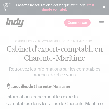
Passez à la facturation électronique avec Indy :
c’est
simple et gratuit
Commencer
CABINET D'EXPERT-COMPTABLE
/
CHARENTE-MARITIME
Cabinet d'expert-comptable en
Charente-Maritime
Retrouvez les informations sur les comptables
proches de chez vous.
👌 Les villes de Charente-Maritime
Informations concernant les experts-
comptables dans les villes de Charente-Maritime