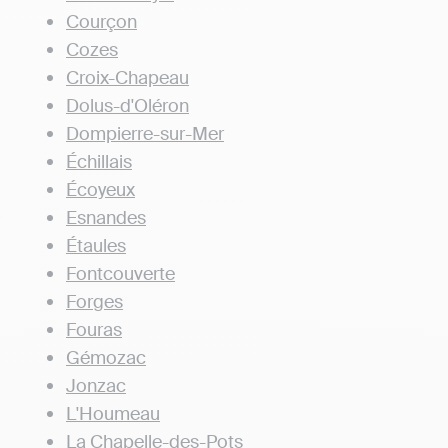
Courçon
Cozes
Croix-Chapeau
Dolus-d'Oléron
Dompierre-sur-Mer
Échillais
Écoyeux
Esnandes
Étaules
Fontcouverte
Forges
Fouras
Gémozac
Jonzac
L'Houmeau
La Chapelle-des-Pots