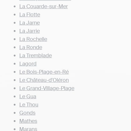
La Couarde-sur-Mer
La Flotte
La Jarne
La Jarrie
La Rochelle
La Ronde
La Tremblade
Lagord
Le Bois-Plage-en-Ré
Le Château-d'Oléron
Le Grand-Village-Plage
Le Gua
Le Thou
Gonds
Mathes
Marans