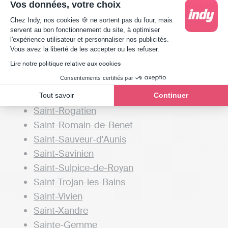
Vos données, votre choix
Saint-Martin-de-Ré
Plateforme de Gestion du Consentement : Person
Chez Indy, nos cookies 🍪 ne sortent pas du four, mais
Saint-Médard-d'Aunis
servent au bon fonctionnement du site, à optimiser
Saint-Nazaire-sur-Charente
l'expérience utilisateur et personnaliser nos publicités.
Axeptio consent
Vous avez la liberté de les accepter ou les refuser.
Saint-Ouen-d'Aunis
Lire notre politique relative aux cookies
Saint-Palais-sur-Mer
Consentements certifiés par
Saint-Pierre-d'Oléron
Saint-Porchaire
Tout savoir
Continuer
Saint-Rogatien
Saint-Romain-de-Benet
Saint-Sauveur-d'Aunis
Saint-Savinien
Saint-Sulpice-de-Royan
Saint-Trojan-les-Bains
Saint-Vivien
Saint-Xandre
Sainte-Gemme