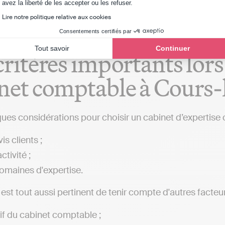
Axeptio consent
avez la liberté de les accepter ou les refuser.
Lire notre politique relative aux cookies
Consentements certifiés par
Tout savoir
Continuer
critères importants lors
net comptable à Cours-
ques considérations pour choisir un cabinet d’expertise 
is clients ;
ctivité ;
omaines d'expertise.
l est tout aussi pertinent de tenir compte d'autres facteur
rif du cabinet comptable ;