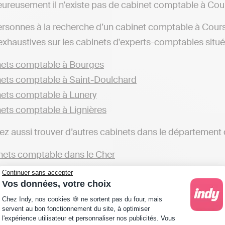
ureusement il n'existe pas de cabinet comptable à Cour
ersonnes à la recherche d’un cabinet comptable à Cours
 exhaustives sur les cabinets d'experts-comptables situés
ets comptable à Bourges
ets comptable à Saint-Doulchard
ets comptable à Lunery
ets comptable à Lignières
z aussi trouver d’autres cabinets dans le département d
ets comptable dans le Cher
Continuer sans accepter
ge les professionnels à faire appel aux services d’un cabi
Vos données, votre choix
éaliser sa comptabilité soi-même. Par exemple, avec des
Plateforme de Gestion du Consentement : Personna
Chez Indy, nos cookies 🍪 ne sortent pas du four, mais
ns fiscales et automatiser sa comptabilité est possible
servent au bon fonctionnement du site, à optimiser
l'expérience utilisateur et personnaliser nos publicités. Vous
 (implanté à Cours-les-Barres ou ailleurs), qui fera tou