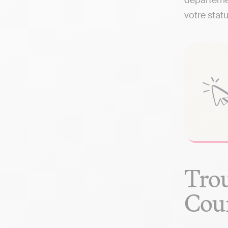
départemen
votre statu
Trou
Cour