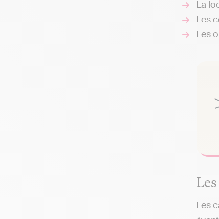
La loc
Les c
Les ou
Les 
Les c