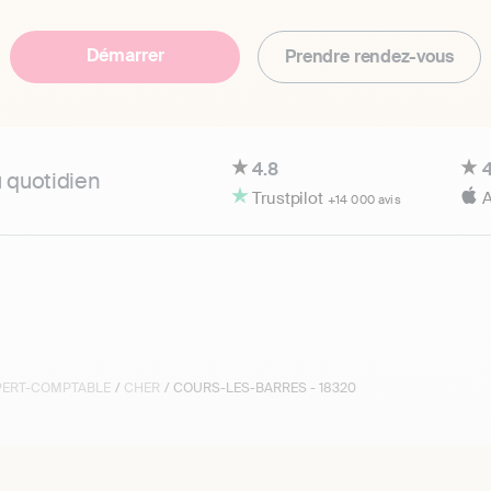
Démarrer
Prendre rendez-vous
4.8
4
u quotidien
Trustpilot
A
+14 000 avis
XPERT-COMPTABLE
/
CHER
/ COURS-LES-BARRES - 18320