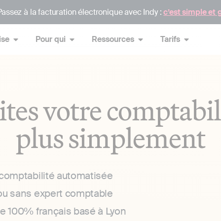
assez à la facturation électronique avec Indy :
c’est simple et 
ise
Pour qui
Ressources
Tarifs
ites votre comptabil
plus simplement
 comptabilité automatisée
ou sans expert comptable
ce 100% français basé à Lyon