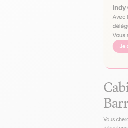
Indy
Avec I
délég
Vous a
Je 
Cabi
Barr
Vous cherc