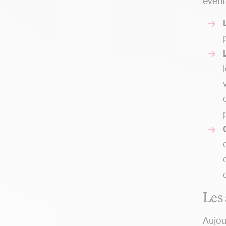
éventa
Les 
Aujou