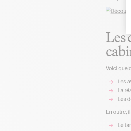
Les 
cabi
Voici quel
Les av
La réa
Les d
En outre, i
Le ta