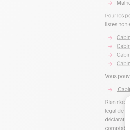
Malhe
Pour les p
listes non
Cabin
Cabin
Cabin
Cabin
Vous pouve
Cabin
Rien n’obli
légal de r
déclaratio
comptable,