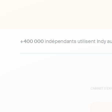
+400 000
indépendants utilisent Indy a
CABINET D'E