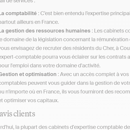
il de services :
La comptabilité
: C’est bien entendu l’expertise princi
partout ailleurs en France.
La gestion des ressources humaines
: Les cabinets c
le domaine de la législation concernant la rémunération et
vous envisagez de recruter des résidents du Cher, à Cours
expert-comptable pourra vous éclairer sur les contrats a
pour l'emploi dans votre domaine d'activité.
Gestion et optimisation
: Avec un accès complet à vos f
comptables peuvent vous guider dans la gestion de votr
ou n'importe où en France, ils vous fourniront des reco
et optimiser vos capitaux.
avis clients
rd'hui, la plupart des cabinets d'expertise comptable d