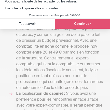
Axeptio consent
Vous avez la liberté de les accepter ou les refuser.
comptable dans le Cher débutent généralement
Lire notre politique relative aux cookies
à 1000 euros par an pour une petite mission
Consentements certifiés par
confiée à un comptable indépendant et peuvent
s'élever à plusieurs milliers d'euros si votre
Tout savoir
Continuer
entreprise nécessite une comptabilité plus
élaborée, y compris la gestion de la paie, le fait
de dresser un budget prévisionnel. Avec une
comptabilité en ligne comme le propose Indy,
compter entre 20 et 49 € par mois en fonction
de la structure. Contrairement à l’expert-
comptable qui tient la comptabilité et transmet
les déclarations fiscales de son client, Indy se
positionne en tant qu’assistance pour le
professionnel qui souhaite gérer ces démarches
en autonomie, d’où la différence de prix.
La localisation du cabinet
: Si vous avez une
préférence pour les rencontres en face à face
avec votre expert-comptable, il serait bénéfique