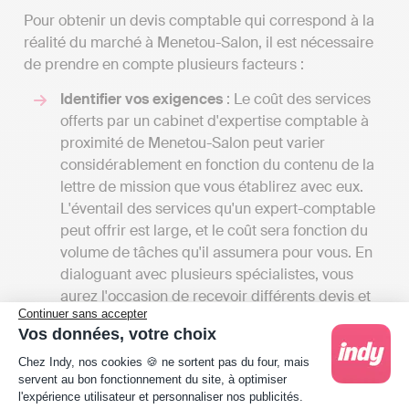
Pour obtenir un devis comptable qui correspond à la
réalité du marché à Menetou-Salon, il est nécessaire
de prendre en compte plusieurs facteurs :
Identifier vos exigences
: Le coût des services
offerts par un cabinet d'expertise comptable à
proximité de Menetou-Salon peut varier
considérablement en fonction du contenu de la
lettre de mission que vous établirez avec eux.
L'éventail des services qu'un expert-comptable
peut offrir est large, et le coût sera fonction du
volume de tâches qu'il assumera pour vous. En
dialoguant avec plusieurs spécialistes, vous
aurez l'occasion de recevoir différents devis et
Continuer sans accepter
de comparer les tarifs en regard des services
Vos données, votre choix
offerts. Cela vous donnera aussi une vision
Plateforme de Gestion du Consentement : Person
globale des différents services disponibles à
Chez Indy, nos cookies 🍪 ne sortent pas du four, mais
servent au bon fonctionnement du site, à optimiser
Menetou-Salon.
l'expérience utilisateur et personnaliser nos publicités.
Les tarifs
: Les frais des cabinets d'expertise