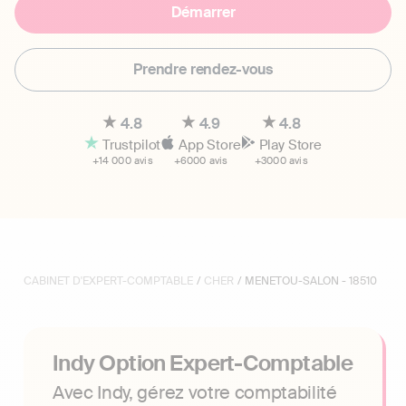
Démarrer
Prendre rendez-vous
4.8
4.9
4.8
Trustpilot
App Store
Play Store
+14 000 avis
+6000 avis
+3000 avis
CABINET D'EXPERT-COMPTABLE
/
CHER
/ MENETOU-SALON - 18510
Indy Option Expert-Comptable
Avec Indy, gérez votre comptabilité