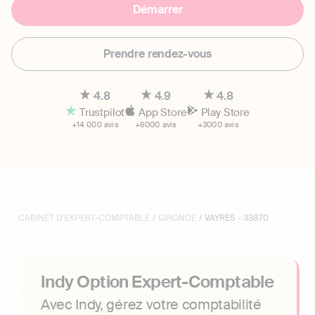
Démarrer
Prendre rendez-vous
4.8
4.9
4.8
Trustpilot
App Store
Play Store
+14 000 avis
+6000 avis
+3000 avis
CABINET D'EXPERT-COMPTABLE
/
GIRONDE
/ VAYRES - 33870
Indy Option Expert-Comptable
Avec Indy, gérez votre comptabilité