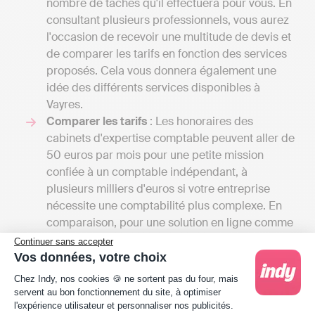
nombre de tâches qu'il effectuera pour vous. En
consultant plusieurs professionnels, vous aurez
l'occasion de recevoir une multitude de devis et
de comparer les tarifs en fonction des services
proposés. Cela vous donnera également une
idée des différents services disponibles à
Vayres.
Comparer les tarifs
: Les honoraires des
cabinets d'expertise comptable peuvent aller de
50 euros par mois pour une petite mission
confiée à un comptable indépendant, à
plusieurs milliers d'euros si votre entreprise
nécessite une comptabilité plus complexe. En
comparaison, pour une solution en ligne comme
Indy, il faut compter entre 240 € et 588 € / an
Continuer sans accepter
HT selon la taille d'entreprise, car Indy ne fait
Vos données, votre choix
Plateforme de Gestion du Consentement : Person
qu’assister les professionnels dans la gestion de
Chez Indy, nos cookies 🍪 ne sortent pas du four, mais
leur comptabilité, à l’inverse de l’expert-
servent au bon fonctionnement du site, à optimiser
comptable qui réalisera toutes les démarches à
l'expérience utilisateur et personnaliser nos publicités.