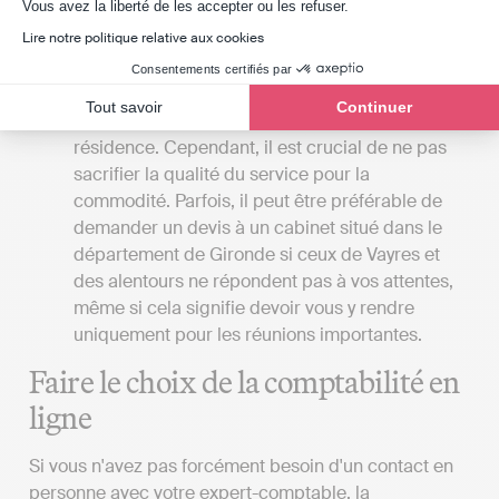
Axeptio consent
Vous avez la liberté de les accepter ou les refuser.
la place de son client.
Lire notre politique relative aux cookies
La proximité du cabinet
: Si vous préférez
rencontrer votre expert-comptable en personne,
Consentements certifiés par
il serait avantageux que le cabinet soit situé à
Tout savoir
Continuer
Vayres, près de votre lieu de travail ou de
résidence. Cependant, il est crucial de ne pas
sacrifier la qualité du service pour la
commodité. Parfois, il peut être préférable de
demander un devis à un cabinet situé dans le
département de Gironde si ceux de Vayres et
des alentours ne répondent pas à vos attentes,
même si cela signifie devoir vous y rendre
uniquement pour les réunions importantes.
Faire le choix de la comptabilité en
ligne
Si vous n'avez pas forcément besoin d'un contact en
personne avec votre expert-comptable, la