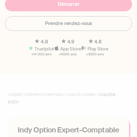
Démarrer
Prendre rendez-vous
4.8
4.9
4.8
Trustpilot
App Store
Play Store
+14 000 avis
+6000 avis
+3000 avis
CABINET D'EXPERT-COMPTABLE
/
HAUTE-VIENNE
/ COUZEIX -
87270
Indy Option Expert-Comptable