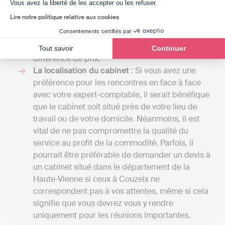
Axeptio consent
Vous avez la liberté de les accepter ou les refuser.
comptabilité et transmet les déclarations
Lire notre politique relative aux cookies
fiscales de son client, Indy se positionne en tant
Consentements certifiés par
qu’assistance pour le professionnel qui souhaite
gérer ces démarches en autonomie, d’où la
Tout savoir
Continuer
différence de prix.
La localisation du cabinet
: Si vous avez une
préférence pour les rencontres en face à face
avec votre expert-comptable, il serait bénéfique
que le cabinet soit situé près de votre lieu de
travail ou de votre domicile. Néanmoins, il est
vital de ne pas compromettre la qualité du
service au profit de la commodité. Parfois, il
pourrait être préférable de demander un devis à
un cabinet situé dans le département de la
Haute-Vienne si ceux à Couzeix ne
correspondent pas à vos attentes, même si cela
signifie que vous devrez vous y rendre
uniquement pour les réunions importantes.