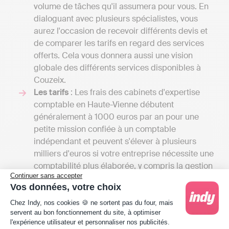
volume de tâches qu'il assumera pour vous. En
dialoguant avec plusieurs spécialistes, vous
aurez l'occasion de recevoir différents devis et
de comparer les tarifs en regard des services
offerts. Cela vous donnera aussi une vision
globale des différents services disponibles à
Couzeix.
Les tarifs
: Les frais des cabinets d'expertise
comptable en Haute-Vienne débutent
généralement à 1000 euros par an pour une
petite mission confiée à un comptable
indépendant et peuvent s'élever à plusieurs
milliers d'euros si votre entreprise nécessite une
comptabilité plus élaborée, y compris la gestion
Continuer sans accepter
de la paie, le fait de dresser un budget
Vos données, votre choix
prévisionnel. Avec une comptabilité en ligne
Plateforme de Gestion du Consentement : Person
comme le propose Indy, compter entre 20 et 49
Chez Indy, nos cookies 🍪 ne sortent pas du four, mais
servent au bon fonctionnement du site, à optimiser
€ par mois en fonction de la structure.
l'expérience utilisateur et personnaliser nos publicités.
Contrairement à l’expert-comptable qui tient la