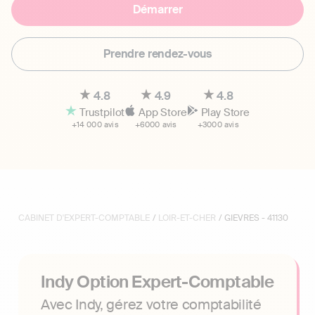
Démarrer
Prendre rendez-vous
4.8
4.9
4.8
Trustpilot
App Store
Play Store
+14 000 avis
+6000 avis
+3000 avis
CABINET D'EXPERT-COMPTABLE
/
LOIR-ET-CHER
/ GIEVRES - 41130
Indy Option Expert-Comptable
Avec Indy, gérez votre comptabilité