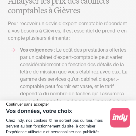
Analyser les prix des cabinets
comptables à Gièvres
Pour recevoir un devis d'expert-comptable répondant
à vos besoins à Gièvres, il est essentiel de prendre en
compte plusieurs éléments :
Vos exigences
: Le coût des prestations offertes
par un cabinet d'expert-comptable peut varier
considérablement en fonction des détails de la
lettre de mission que vous établirez avec eux. La
gamme des services qu'un cabinet d'expert-
comptable peut fournir est vaste, et le tarif
dépendra du nombre de tâches qu'il assumera
pour votre compte. En dialoguant avec plusieurs
Continuer sans accepter
professionnels, vous aurez l'opportunité de
Vos données, votre choix
recevoir différents devis et de comparer les
Plateforme de Gestion du Consentement : Person
Chez Indy, nos cookies 🍪 ne sortent pas du four, mais
coûts par rapport aux services offerts. Cela vous
servent au bon fonctionnement du site, à optimiser
donnera également une vue d'ensemble des
l'expérience utilisateur et personnaliser nos publicités.