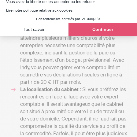
Axeptio consent
différentes prestations disponibles à Gièvres.
Vous avez la liberté de les accepter ou les refuser.
Les tarifs
: Les frais des cabinets d'experts-
Lire notre politique relative aux cookies
comptables peuvent débuter entre 1000 et
Consentements certifiés par
2000 euros par an pour une petite mission
Tout savoir
Continuer
confiée à un comptable indépendant et
atteindre plusieurs milliers d'euros si votre
entreprise nécessite une comptabilité plus
complexe, incluant la gestion de la paie ou
l'établissement d'un budget prévisionnel. Avec
Indy, vous pouvez gérer votre comptabilité et
soumettre vos déclarations fiscales en ligne à
partir de 20 € HT par mois.
La localisation du cabinet
: Si vous préférez les
rencontres en face-à-face avec votre expert-
comptable, il serait avantageux que le cabinet
soit situé à proximité de votre lieu de travail ou
de votre domicile. Cependant, il ne faudrait pas
compromettre la qualité du service au profit de
la commodité. Parfois, il peut être plus judicieux