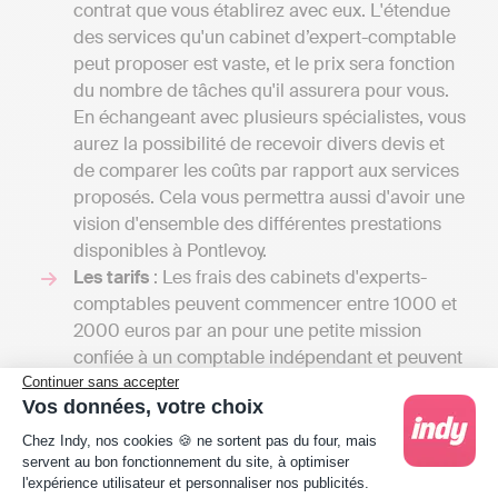
contrat que vous établirez avec eux. L'étendue
des services qu'un cabinet d’expert-comptable
peut proposer est vaste, et le prix sera fonction
du nombre de tâches qu'il assurera pour vous.
En échangeant avec plusieurs spécialistes, vous
aurez la possibilité de recevoir divers devis et
de comparer les coûts par rapport aux services
proposés. Cela vous permettra aussi d'avoir une
vision d'ensemble des différentes prestations
disponibles à Pontlevoy.
Les tarifs
: Les frais des cabinets d'experts-
comptables peuvent commencer entre 1000 et
2000 euros par an pour une petite mission
confiée à un comptable indépendant et peuvent
grimper jusqu'à plusieurs milliers d'euros si
Continuer sans accepter
Vos données, votre choix
votre entreprise requiert une comptabilité plus
Plateforme de Gestion du Consentement : Person
élaborée, comprenant la gestion de la paie ou
Chez Indy, nos cookies 🍪 ne sortent pas du four, mais
l'établissement d’un budget prévisionnel. Avec
servent au bon fonctionnement du site, à optimiser
l'expérience utilisateur et personnaliser nos publicités.
Indy, vous pouvez tenir votre comptabilité et