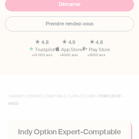
Démarrer
Prendre rendez-vous
4.8
4.9
4.8
Trustpilot
App Store
Play Store
+14 000 avis
+6000 avis
+3000 avis
CABINET D'EXPERT-COMPTABLE
/
LOIR-ET-CHER
/ PONTLEVOY -
41400
Indy Option Expert-Comptable