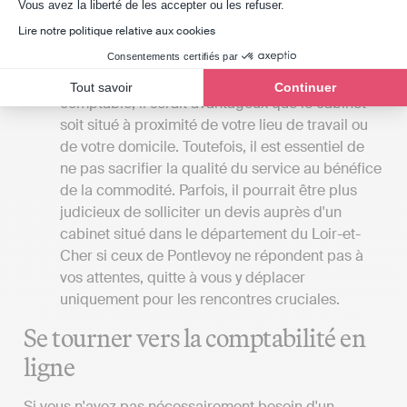
Axeptio consent
Vous avez la liberté de les accepter ou les refuser.
transmettre vos déclarations fiscales en ligne
Lire notre politique relative aux cookies
dès 20 € HT par mois.
La localisation du cabinet
: Si vous privilégiez
Consentements certifiés par
les rendez-vous en présentiel avec votre expert-
Tout savoir
Continuer
comptable, il serait avantageux que le cabinet
soit situé à proximité de votre lieu de travail ou
de votre domicile. Toutefois, il est essentiel de
ne pas sacrifier la qualité du service au bénéfice
de la commodité. Parfois, il pourrait être plus
judicieux de solliciter un devis auprès d'un
cabinet situé dans le département du Loir-et-
Cher si ceux de Pontlevoy ne répondent pas à
vos attentes, quitte à vous y déplacer
uniquement pour les rencontres cruciales.
Se tourner vers la comptabilité en
ligne
Si vous n'avez pas nécessairement besoin d'un