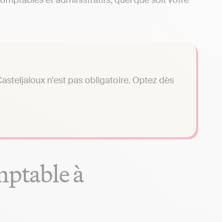
omptables et administratifs, quel que soit votre
steljaloux n'est pas obligatoire. Optez dès
mptable à