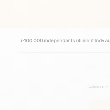
+400 000
indépendants utilisent Indy a
CABINET D'E