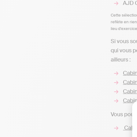
AJD C
Cette sélectio
reflète en rie
lieu d'exercic
Si vous so
qui vous p
ailleurs :
Cabin
Cabin
Cabin
Cabin
Vous pouve
Cabin