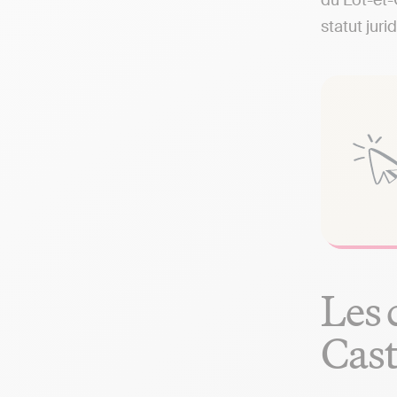
du Lot-et-
statut juri
Les 
Cast