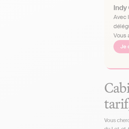
Indy
Avec I
délég
Vous a
Je 
Cabi
tari
Vous cherc