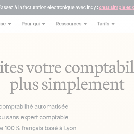
assez à la facturation électronique avec Indy :
c’est simple et 
ise
Pour qui
Ressources
Tarifs
ites votre comptabil
plus simplement
 comptabilité automatisée
ou sans expert comptable
ce 100% français basé à Lyon