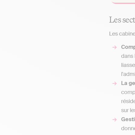
Les sec
Les cabine
Comp
dans 
liass
l'admi
La g
compt
résid
sur l
Gesti
donne