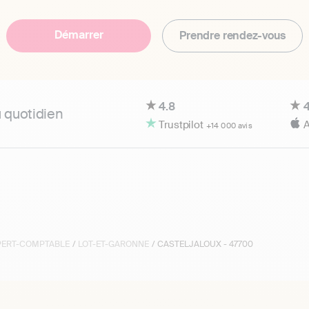
Démarrer
Prendre rendez-vous
4.8
4
u quotidien
Trustpilot
A
+14 000 avis
XPERT-COMPTABLE
/
LOT-ET-GARONNE
/ CASTELJALOUX - 47700