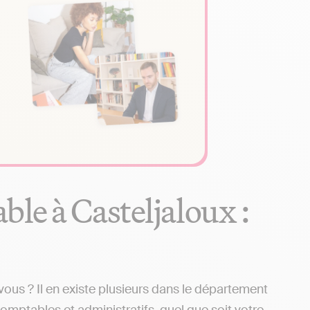
le à Casteljaloux :
ous ? Il en existe plusieurs dans le département