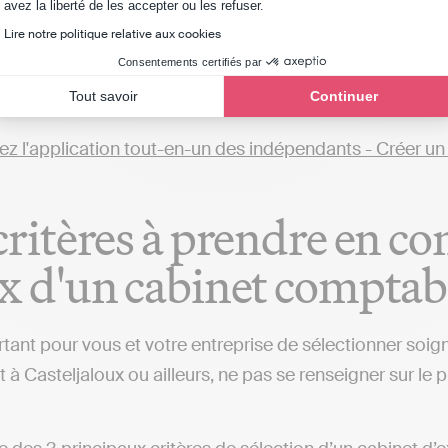
Axeptio consent
avez la liberté de les accepter ou les refuser.
bjectif est de réaliser votre comptabilité directement en
Lire notre politique relative aux cookies
n cabinet comptable et qu’il est possible de le faire en 
Consentements certifiés par
permettra de gérer votre comptabilité et transmettre vo
Tout savoir
Continuer
ent aux cabinets comptables (de Casteljaloux ou d'autres 
critères à prendre en co
x d'un cabinet comptabl
ortant pour vous et votre entreprise de sélectionner so
t à Casteljaloux ou ailleurs, ne pas se renseigner sur le 