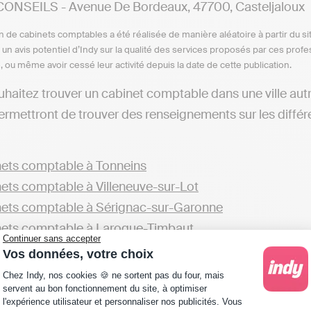
ONSEILS - Avenue De Bordeaux, 47700, Casteljaloux
n de cabinets comptables a été réalisée de manière aléatoire à partir du si
n un avis potentiel d’Indy sur la qualité des services proposés par ces pr
e, ou même avoir cessé leur activité depuis la date de cette publication.
uhaitez trouver un cabinet comptable dans une ville au
ermettront de trouver des renseignements sur les diffé
ets comptable à Tonneins
ets comptable à Villeneuve-sur-Lot
ets comptable à Sérignac-sur-Garonne
ets comptable à Laroque-Timbaut
Continuer sans accepter
Vos données, votre choix
z aussi consulter la liste de cabinets présents ailleur
Plateforme de Gestion du Consentement : Personna
Chez Indy, nos cookies 🍪 ne sortent pas du four, mais
ets comptable dans le Lot-et-Garonne
servent au bon fonctionnement du site, à optimiser
l'expérience utilisateur et personnaliser nos publicités. Vous