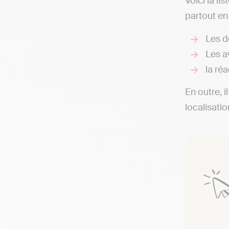
Voici la l
partout en
Les d
Les av
la réa
En outre, i
localisati