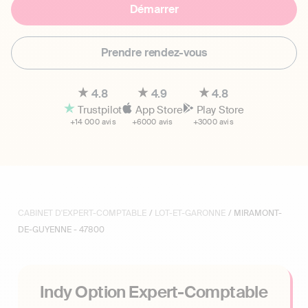
Démarrer
Prendre rendez-vous
4.8
4.9
4.8
Trustpilot
App Store
Play Store
+14 000 avis
+6000 avis
+3000 avis
CABINET D'EXPERT-COMPTABLE
/
LOT-ET-GARONNE
/ MIRAMONT-
DE-GUYENNE - 47800
Indy Option Expert-Comptable