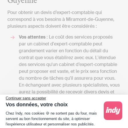
Pour obtenir un devis d’expert-comptable qui
correspond à vos besoins à Miramont-de-Guyenne,
plusieurs aspects doivent être considérés :
Vos attentes
: Le coût des services proposés
par un cabinet d'expert-comptable peut
grandement varier en fonction du détail du
contrat que vous établirez avec eux. L'étendue
des services qu'un cabinet d’expert-comptable
peut proposer est vaste, et le prix sera fonction
du nombre de tâches qu'il assurera pour vous.
En échangeant avec plusieurs spécialistes, vous
aurez la possibilité de recevoir divers devis et
de comparer les coûts par rapport aux services
Continuer sans accepter
Vos données, votre choix
proposés. Cela vous permettra aussi d'avoir une
Plateforme de Gestion du Consentement : Person
vision d'ensemble des différentes prestations
Chez Indy, nos cookies 🍪 ne sortent pas du four, mais
disponibles à Miramont-de-Guyenne.
servent au bon fonctionnement du site, à optimiser
l'expérience utilisateur et personnaliser nos publicités.
Les tarifs
: Les frais des cabinets d'experts-