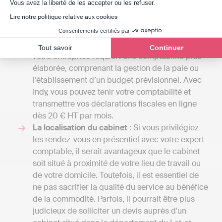
Axeptio consent
Vous avez la liberté de les accepter ou les refuser.
comptables peuvent commencer entre 1000 et
Lire notre politique relative aux cookies
2000 euros par an pour une petite mission
confiée à un comptable indépendant et peuvent
Consentements certifiés par
grimper jusqu'à plusieurs milliers d'euros si
Tout savoir
Continuer
votre entreprise requiert une comptabilité plus
élaborée, comprenant la gestion de la paie ou
l'établissement d’un budget prévisionnel. Avec
Indy, vous pouvez tenir votre comptabilité et
transmettre vos déclarations fiscales en ligne
dès 20 € HT par mois.
La localisation du cabinet
: Si vous privilégiez
les rendez-vous en présentiel avec votre expert-
comptable, il serait avantageux que le cabinet
soit situé à proximité de votre lieu de travail ou
de votre domicile. Toutefois, il est essentiel de
ne pas sacrifier la qualité du service au bénéfice
de la commodité. Parfois, il pourrait être plus
judicieux de solliciter un devis auprès d'un