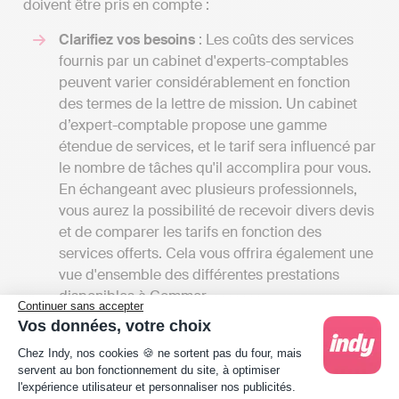
doivent être pris en compte :
Clarifiez vos besoins
: Les coûts des services
fournis par un cabinet d'experts-comptables
peuvent varier considérablement en fonction
des termes de la lettre de mission. Un cabinet
d’expert-comptable propose une gamme
étendue de services, et le tarif sera influencé par
le nombre de tâches qu'il accomplira pour vous.
En échangeant avec plusieurs professionnels,
vous aurez la possibilité de recevoir divers devis
et de comparer les tarifs en fonction des
services offerts. Cela vous offrira également une
vue d'ensemble des différentes prestations
disponibles à Commer.
Continuer sans accepter
Comparez les tarifs
: Les honoraires des
Vos données, votre choix
cabinets d'expertise comptable peuvent varier
Plateforme de Gestion du Consentement : Person
Chez Indy, nos cookies 🍪 ne sortent pas du four, mais
de 50 euros par mois pour de petites missions
servent au bon fonctionnement du site, à optimiser
confiées à un comptable indépendant à
l'expérience utilisateur et personnaliser nos publicités.