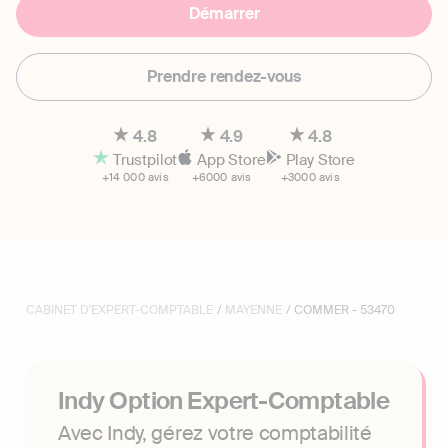
Démarrer
Prendre rendez-vous
4.8
4.9
4.8
Trustpilot
App Store
Play Store
+14 000 avis
+6000 avis
+3000 avis
CABINET D'EXPERT-COMPTABLE
/
MAYENNE
/ COMMER - 53470
Indy Option Expert-Comptable
Avec Indy, gérez votre comptabilité