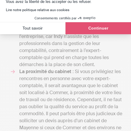
Axeptio consent
plusieurs milliers d'euros si votre entreprise
Vous avez la liberté de les accepter ou les refuser.
nécessite une gestion comptable plus
Lire notre politique relative aux cookies
complexe. En revanche, pour une solution en
Consentements certifiés par
ligne comme Indy, les coûts se situent entre 240
Tout savoir
Continuer
€ et 588 € / an HT en fonction de la taille de
l'entreprise, car Indy n'assiste que les
professionnels dans la gestion de leur
comptabilité, contrairement à l’expert-
comptable qui prend en charge toutes les
démarches à la place de son client.
La proximité du cabinet
: Si vous privilégiez les
rencontres en personne avec votre expert-
comptable, il serait avantageux que le cabinet
soit localisé à Commer, à proximité de votre lieu
de travail ou de résidence. Cependant, il ne faut
pas oublier la qualité du service au profit de la
commodité. Il peut parfois être plus judicieux de
solliciter un devis auprès d'un cabinet de
Mayenne si ceux de Commer et des environs ne